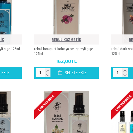
İK
REBUL KOZMETİK
R
i̇ şi̇şe 125ml
rebul bouquet kolanya pet spreyli̇ şi̇şe
rebul dark spic
125ml
125ml
162,00TL
 EKLE
SEPETE EKLE
ÇOK YAKINDA
ÇOK YAKINDA