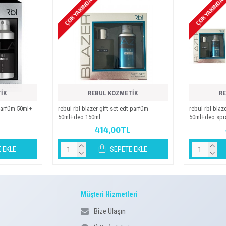
ÇOK YAKINDA
ÇOK YAKINDA
İK
REBUL KOZMETİK
R
 parfüm 50ml+
rebul rbl blazer gi̇ft set edt parfüm
rebul rbl blaze
50ml+deo 150ml
50ml+deo spray
414,00TL
 EKLE
SEPETE EKLE
Müşteri Hizmetleri
Bize Ulaşın