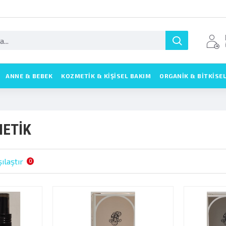
ANNE & BEBEK
KOZMETIK & KIŞISEL BAKIM
ORGANİK & BİTKİSE
ETİK
ılaştır
0