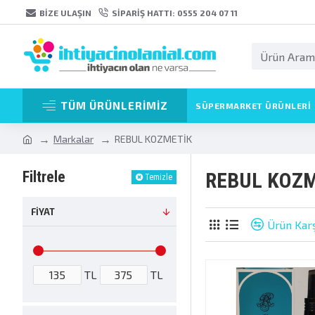
BIZE ULAŞIN
SIPARIŞ HATTI: 0555 204 07 11
TÜM ÜRÜNLERİMİZ
SÜPERMARKET ÜRÜNLERI
Markalar
REBUL KOZMETİK
Filtrele
REBUL KOZM
Temizle
FIYAT
Ürün Karş
TL
TL