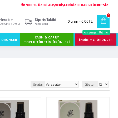
900 TL ÜZERI ALIŞVERIŞLERINIZDE KARGO ÜCRETSIZ
0
Hesabım
Sipariş Takibi
0 ürün - 0,00TL
Üye Girişi / Üye Ol
Kargo Takibi
Kampanyalı Ürünler
CASH & CARRY
L ÜRÜNLER
İNDIRIMLI ÜRÜNLER
TOPLU TÜKETIM ÜRÜNLERI
Sırala:
Göster: