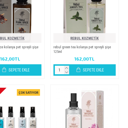
EBUL KOZMETİK
REBUL KOZMETİK
e kolanya pet spreyli̇ şi̇şe
rebul green tea kolanya pet spreyli̇ şi̇şe
125ml
162,00TL
162,00TL
SEPETE EKLE
SEPETE EKLE
ÇOK SATIYOR