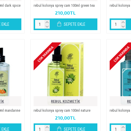
0ml dark spice
rebul kolonya sprey cam 100ml green tea
rebul kolonya
210,00TL
 EKLE
SEPETE EKLE
ÇOK YAKINDA
ÇOK YAKINDA
İK
REBUL KOZMETİK
R
0ml mandarine
rebul kolonya sprey cam 100ml nature
rebul kolonya
210,00TL
 EKLE
SEPETE EKLE