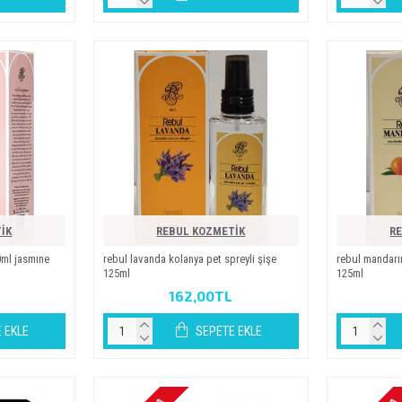
İK
REBUL KOZMETİK
R
0ml jasmine
rebul lavanda kolanya pet spreyli̇ şi̇şe
rebul mandarin
125ml
125ml
162,00TL
 EKLE
SEPETE EKLE