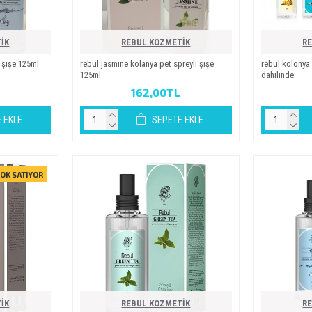
İK
REBUL KOZMETİK
R
 şi̇şe 125ml
rebul jasmine kolanya pet spreyli̇ şi̇şe
rebul kolonya 
125ml
dahi̇li̇nde
162,00TL
 EKLE
SEPETE EKLE
OK SATIYOR
İK
REBUL KOZMETİK
R