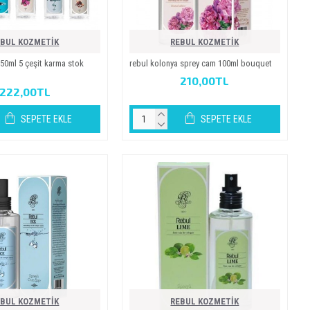
EBUL KOZMETİK
REBUL KOZMETİK
50ml 5 çeşi̇t karma stok
rebul kolonya sprey cam 100ml bouquet
210,00TL
222,00TL
SEPETE EKLE
SEPETE EKLE
EBUL KOZMETİK
REBUL KOZMETİK