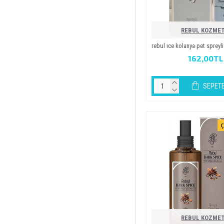
REBUL KOZMET
rebul ice kolanya pet spreyli̇
162,00TL
SEPETE
Ç
REBUL KOZMET