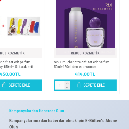
EBUL KOZMETİK
REBUL KOZMETİK
r gi̇ft set edt parfüm
rebul rbl charlotte gi̇ft set edt parfüm
 150ml+ 5li̇ tarak seti̇
50ml+150ml deo edp women
450,00TL
414,00TL
SEPETE EKLE
SEPETE EKLE
Kampanyalardan Haberdar Olun
Kampanyalarımızdan haberdar olmak için E-Bülten'e Abone
Olun