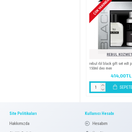
ÇOK YAKINDA
REBUL KOZMET
rebul rbl black gi̇ft set edt
150ml deo men
414,00TL
SEPETE
Site Politikaları
Kullanıcı Hesabı
Hakkımızda
Hesabım