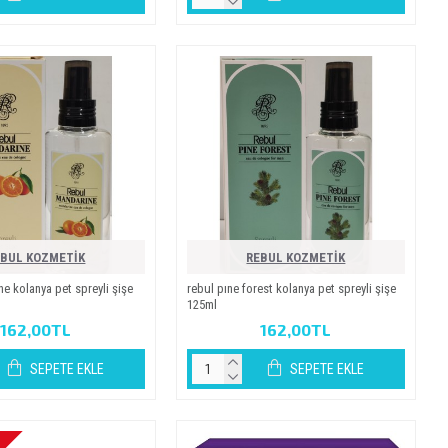
EBUL KOZMETİK
REBUL KOZMETİK
e kolanya pet spreyli̇ şi̇şe
rebul pine forest kolanya pet spreyli̇ şi̇şe
125ml
162,00TL
162,00TL
SEPETE EKLE
SEPETE EKLE