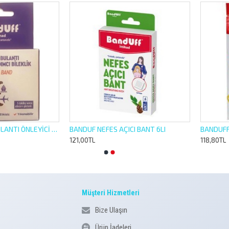
BANDUF KUSMA BULANTI ÖNLEYİCİ BİLEKLİK 1 ÇİFT
BANDUF NEFES AÇICI BANT 6LI
121,00TL
118,80TL
Müşteri Hizmetleri
Bize Ulaşın
Ürün İadeleri