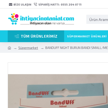
BIZE ULAŞIN
SIPARIŞ HATTI: 0555 204 07 11
TÜM ÜRÜNLERİMİZ
SÜPERMARKET ÜRÜNLERI
Süpermarket
BANDUFF NIGHT BURUN BANDI SMALL/ME