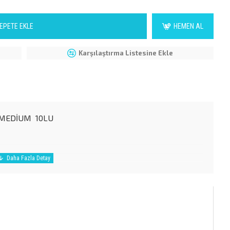
EPETE EKLE
HEMEN AL
Karşılaştırma Listesine Ekle
/MEDİUM 10LU
ASININA ,BURUN TIKANIKLIĞININ GİDERİLMESİNE