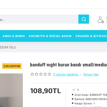
ANNE & BEBEK
KOZMETIK & KIŞISEL BAKIM
ORGANİK & BİTKİSE
DİUM 10LU
banduff night burun bandi small/medi̇
ÇOK SATIYOR
0 yorum yapılmış.
-
Yorum Yap
108,90TL
3
Ürün Kodu:
BANDUFF 15
Barkod:
8681285119094
Kargo Süresi:
1