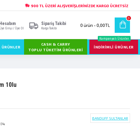
900 TL ÜZERI ALIŞVERIŞLERINIZDE KARGO ÜCRETSIZ
0
Hesabım
Sipariş Takibi
0 ürün - 0,00TL
Üye Girişi / Üye Ol
Kargo Takibi
Kampanyalı Ürünler
CASH & CARRY
L ÜRÜNLER
İNDIRIMLI ÜRÜNLER
TOPLU TÜKETIM ÜRÜNLERI
um 10lu
BANDUFF SULTANLAR
874