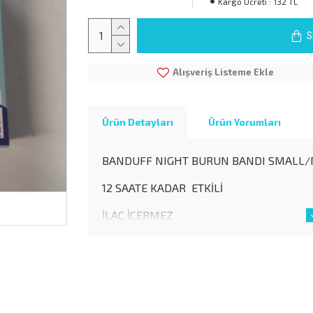
Kargo Ücreti :
132 TL
S
Alışveriş Listeme Ekle
Ürün Detayları
Ürün Yorumları
BANDUFF NIGHT BURUN BANDI SMALL
12 SAATE KADAR ETKİLİ
İLAÇ İÇERMEZ
RAHAT UYUMAYA VE HORLAMANIN AZALM
YARDIMCI OLUR