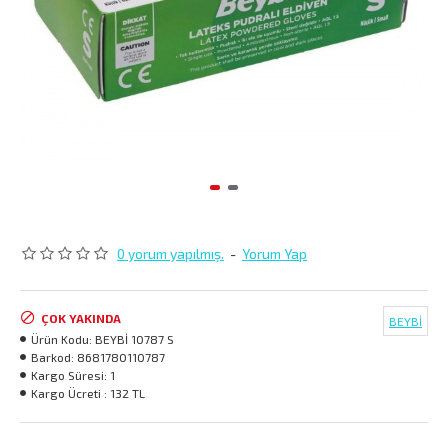
0 yorum yapılmış.
-
Yorum Yap
ÇOK YAKINDA
BEYBİ
Ürün Kodu:
BEYBİ 10787 S
Barkod:
8681780110787
Kargo Süresi:
1
Kargo Ücreti :
132 TL