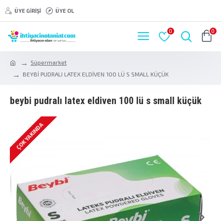
ÜYE GIRIŞI
ÜYE OL
0
0
Süpermarket
BEYBİ PUDRALI LATEX ELDİVEN 100 LÜ S SMALL KÜÇÜK
beybi̇ pudrali latex eldi̇ven 100 lü s small küçük
ÇOK YAKINDA