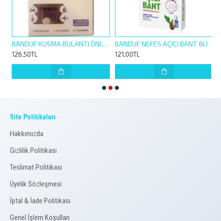
780223
BANDUF KUSMA BULANTI ÖNLEYİCİ BİLEKLİK 1 ÇİFT
BANDUF NEFES AÇICI BANT 6LI
126,50TL
121,00TL
1
Site Politikaları
Hakkımızda
Gizlilik Politikası
Teslimat Politikası
Üyelik Sözleşmesi
İptal & İade Politikası
Genel İşlem Koşulları