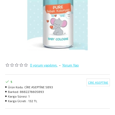
0 yorum yapılmış.
-
Yorum Yap
5
CİRE ASEPTİNE
Ürün Kodu:
CİRE ASEPTİNE 5893
Barkod:
8682276605893
Kargo Süresi:
1
Kargo Ücreti :
132 TL