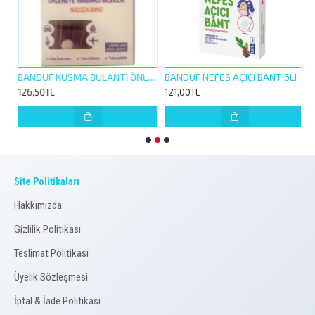
780223
BANDUF KUSMA BULANTI ÖNLEYİCİ BİLEKLİK 1 ÇİFT
BANDUF NEFES AÇICI BANT 6LI
126,50TL
121,00TL
1
Site Politikaları
Hakkımızda
Gizlilik Politikası
Teslimat Politikası
Üyelik Sözleşmesi
İptal & İade Politikası