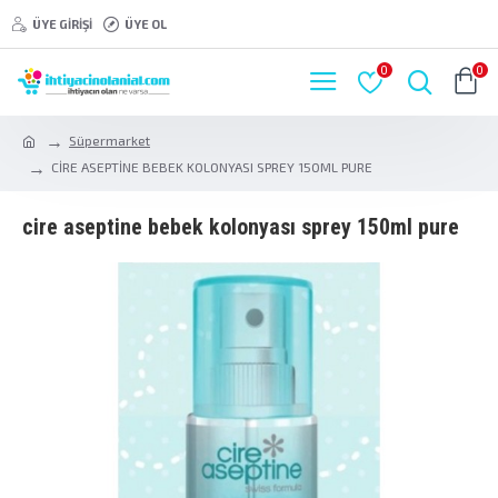
ÜYE GIRIŞI
ÜYE OL
0
0
Süpermarket
CİRE ASEPTİNE BEBEK KOLONYASI SPREY 150ML PURE
ci̇re asepti̇ne bebek kolonyasi sprey 150ml pure