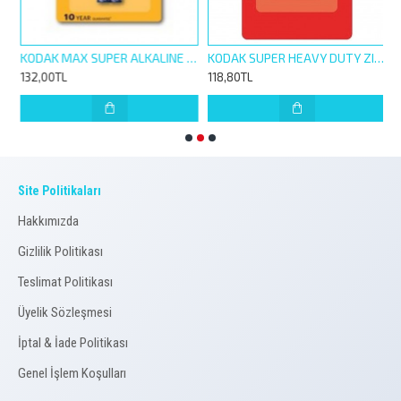
 LITHIUM BUTTON CELL 3V 2Lİ BLİSTER CR 2032
KODAK MAX SUPER ALKALINE İNCE KALEM PİL 1,5V 2Lİ BLİSTER
KODAK SUPER HEAVY DUTY ZINC PİL 9 V BLİSTER
132,00TL
118,80TL
1
Site Politikaları
Hakkımızda
Gizlilik Politikası
Teslimat Politikası
Üyelik Sözleşmesi
İptal & İade Politikası
Genel İşlem Koşulları