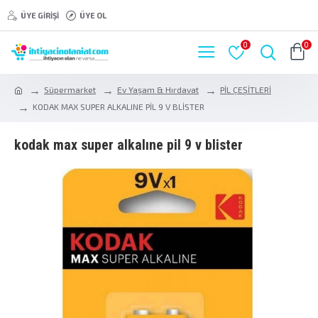
ÜYE GIRIŞI
ÜYE OL
0
0
Süpermarket
Ev Yaşam & Hırdavat
PİL ÇEŞİTLERİ
KODAK MAX SUPER ALKALINE PİL 9 V BLİSTER
kodak max super alkaline pi̇l 9 v bli̇ster