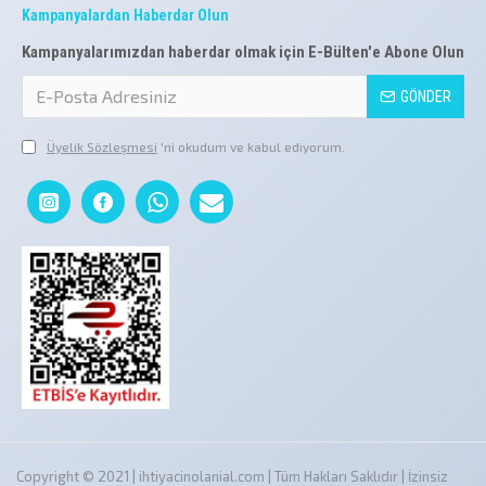
Kampanyalardan Haberdar Olun
Kampanyalarımızdan haberdar olmak için E-Bülten'e Abone Olun
GÖNDER
Üyelik Sözleşmesi
'ni okudum ve kabul ediyorum.
Copyright © 2021 | ihtiyacinolanial.com | Tüm Hakları Saklıdır | İzinsiz