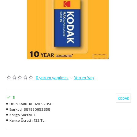
0 yorum yapılmış.
-
Yorum Yap
3
KODAK
Ürün Kodu:
KODAK 52858
Barkod:
887930952858
Kargo Süresi:
1
Kargo Ücreti :
132 TL