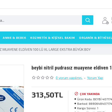
ANNE & BEBEK
KOZMETIK & KIŞISEL BAKIM
ORGANİK & BİTKİSE
IZ MUAYENE ELDİVEN 100 LÜ XL LARGE EKSTRA BÜYÜK BOY
beybi̇ ni̇tri̇l pudrasiz muayene eldi̇ven
0 yorum yapılmış.
-
Yorum Yap
313,50TL
ÇOK YAKINDA
Ürün Kodu:
BEYBİ 407174
Barkod:
869064840717
Kargo Süresi:
1