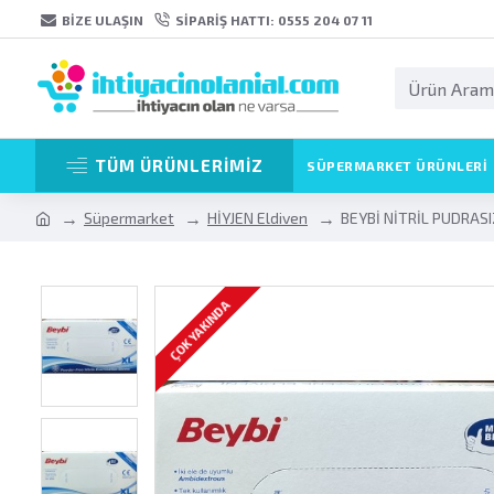
BIZE ULAŞIN
SIPARIŞ HATTI: 0555 204 07 11
TÜM ÜRÜNLERİMİZ
SÜPERMARKET ÜRÜNLERI
Süpermarket
HİYJEN Eldiven
BEYBİ NİTRİL PUDRAS
ÇOK YAKINDA