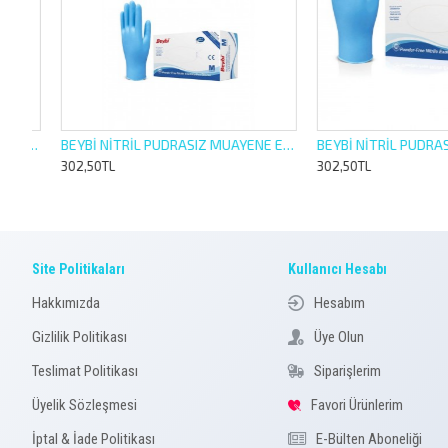
İL PUDRASIZ MUAYENE ELDİVEN 100 LÜ L LARGE BÜYÜK BOY
BEYBİ NİTRİL PUDRASIZ MUAYENE ELDİVEN 100 LÜ M MEDİUM ORTA BOY
302,50TL
302,50TL
Site Politikaları
Kullanıcı Hesabı
Hakkımızda
Hesabım
Gizlilik Politikası
Üye Olun
Teslimat Politikası
Siparişlerim
Üyelik Sözleşmesi
Favori Ürünlerim
İptal & İade Politikası
E-Bülten Aboneliği