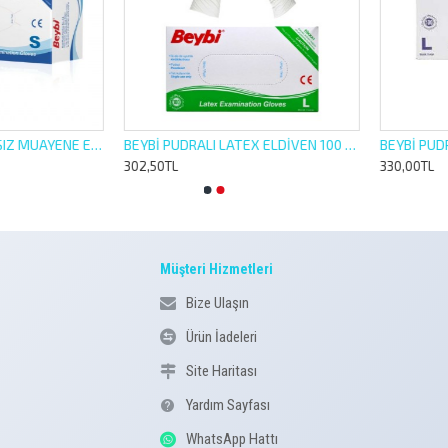
BEYBİ NİTRİL PUDRASIZ MUAYENE ELDİVEN 100 LÜ S SMALL KÜÇÜK BOY
BEYBİ PUDRALI LATEX ELDİVEN 100 LÜ L LARGE BOY
302,50TL
330,00TL
Müşteri Hizmetleri
Bize Ulaşın
Ürün İadeleri
Site Haritası
Yardım Sayfası
WhatsApp Hattı