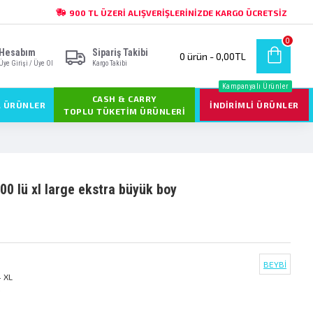
900 TL ÜZERI ALIŞVERIŞLERINIZDE KARGO ÜCRETSIZ
0
Hesabım
Sipariş Takibi
0 ürün - 0,00TL
Üye Girişi / Üye Ol
Kargo Takibi
Kampanyalı Ürünler
CASH & CARRY
L ÜRÜNLER
İNDIRIMLI ÜRÜNLER
TOPLU TÜKETIM ÜRÜNLERI
 100 lü xl large ekstra büyük boy
BEYBİ
 XL
4