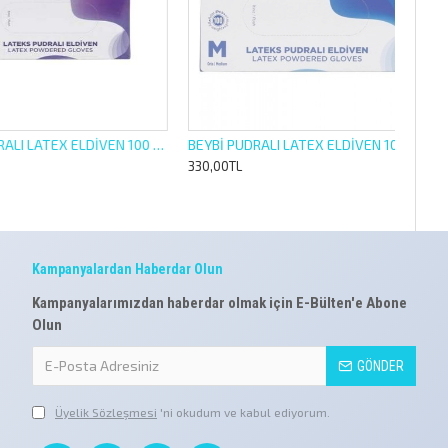
BEYBİ PUDRALI LATEX ELDİVEN 100 LÜ L LARGE BÜYÜK BOY
BEYBİ PUDRALI LATEX ELDİVEN 100 LÜ M MEDİUM ORTA
330,00TL
Kampanyalardan Haberdar Olun
Kampanyalarımızdan haberdar olmak için E-Bülten'e Abone
Olun
GÖNDER
Üyelik Sözleşmesi
'ni okudum ve kabul ediyorum.