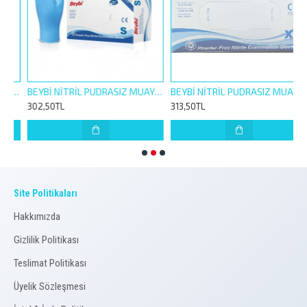
RASIZ MUAYENE ELDİVEN 100 LÜ M MEDİUM ORTA BOY
BEYBİ NİTRİL PUDRASIZ MUAYENE ELDİVEN 100 LÜ S SMALL KÜÇÜK BOY
BEYBİ NİTRİL PUDRASIZ MUAYENE ELDİVEN 100 LÜ XL LARGE EKSTRA BÜYÜK BOY
302,50TL
313,50TL
3
Site Politikaları
Hakkımızda
Gizlilik Politikası
Teslimat Politikası
Üyelik Sözleşmesi