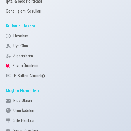
İptal & İade Politikası
Genel İşlem Koşulları
Kullanıcı Hesabı
Hesabım
Üye Olun
Siparişlerim
Favori Ürünlerim
E-Bülten Aboneliği
Müşteri Hizmetleri
Bize Ulaşın
Ürün İadeleri
Site Haritası
Yardım Sayfası