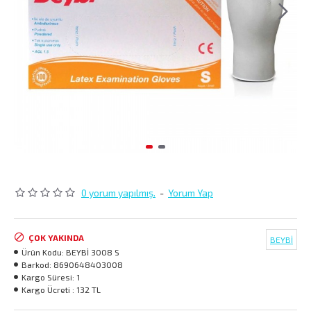
0 yorum yapılmış.
-
Yorum Yap
ÇOK YAKINDA
BEYBİ
Ürün Kodu:
BEYBİ 3008 S
Barkod:
8690648403008
Kargo Süresi:
1
Kargo Ücreti :
132 TL