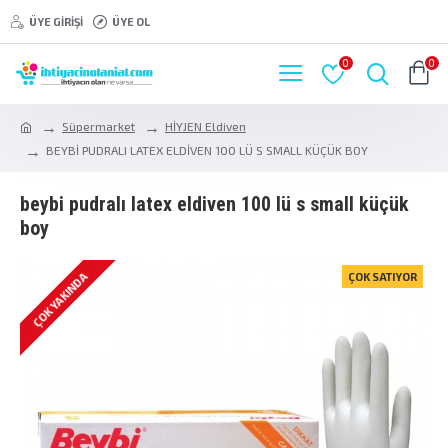
ÜYE GIRIŞI
ÜYE OL
0
0
Süpermarket
HİYJEN Eldiven
BEYBİ PUDRALI LATEX ELDİVEN 100 LÜ S SMALL KÜÇÜK BOY
beybi̇ pudrali latex eldi̇ven 100 lü s small küçük
boy
ÇOK YAKINDA
ÇOK SATIYOR