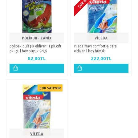
POLİKUR - ZANİX
VİLEDA
poli̇pak bulaşik eldi̇veni̇ 1 pk.çi̇ft
vi̇leda mavi̇ comfort & care
pk.i̇çi̇. l boy büyük 9-9,5
eldi̇ven l boy büyük
82,80TL
222,00TL
ÇOK SATIYOR
VİLEDA