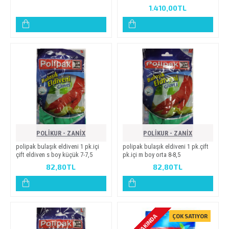
1.410,00TL
POLİKUR - ZANİX
POLİKUR - ZANİX
poli̇pak bulaşik eldi̇veni̇ 1 pk.i̇çi̇
poli̇pak bulaşik eldi̇veni̇ 1 pk.çi̇ft
çi̇ft eldi̇ven s boy küçük 7-7,5
pk.i̇çi̇ m boy orta 8-8,5
82,80TL
82,80TL
ÇOK YAKINDA
ÇOK SATIYOR