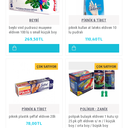
BEYBİ
PİKNİK & TİBET
beybi̇ vi̇ni̇l pudrasiz muayene
pi̇kni̇k kullan at lateks eldi̇ven 10
eldi̇ven 100 lü s small küçük boy
lu pudrali
269,50TL
110,40TL
ÇOK SATIYOR
ÇOK SATIYOR
PİKNİK & TİBET
POLİKUR - ZANİX
pi̇kni̇k plasti̇k şeffaf eldi̇ven 20li̇
poli̇pak bulaşik eldi̇veni̇ 1 kutu i̇çi̇
25 pk çi̇ft eldi̇ven s/ m / l küçük
78,00TL
boy / orta boy / büyük boy