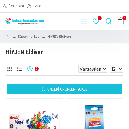
ÜYE GIRIŞI
ÜYE OL
0
0
Süpermarket
HİYJEN Eldiven
HİYJEN Eldiven
0
ÖNCEKI ÜRÜNLERI YÜKLE