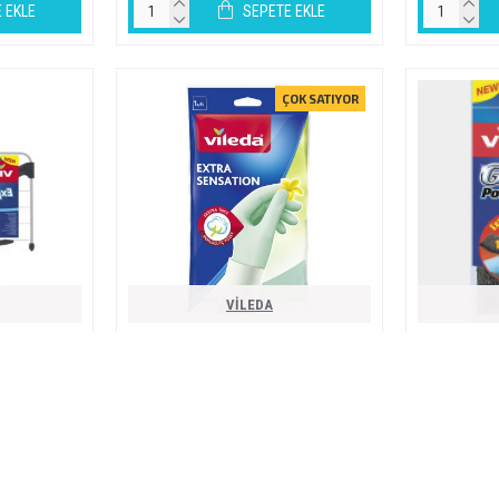
 EKLE
SEPETE EKLE
ÇOK SATIYOR
VİLEDA
iği 35*52cm
vi̇leda extra sensati̇on eldi̇ven s / m / l
vi̇leda gli̇tzi̇
tüm boylar
L
154,80TL
 EKLE
SEPETE EKLE