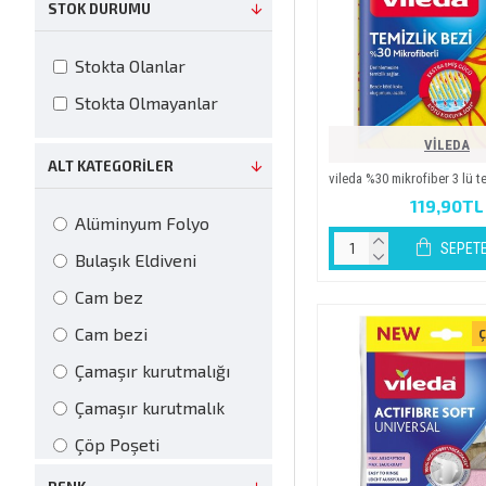
STOK DURUMU
Stokta Olanlar
Stokta Olmayanlar
VİLEDA
ALT KATEGORILER
vi̇leda %30 mikrofiber 3 lü t
119,90TL
Alüminyum Folyo
SEPETE
Bulaşık Eldiveni
Cam bez
Cam bezi
Ç
Çamaşır kurutmalığı
Çamaşır kurutmalık
Çöp Poşeti
HİYJEN Eldiven