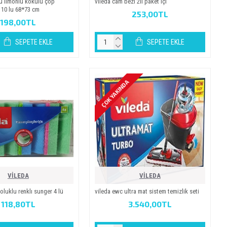
ü li̇monlu kokulu çöp
vi̇leda cam bezi̇ 2li̇ paket i̇çi̇
 10 lu 68*73 cm
253,00TL
198,00TL
SEPETE EKLE
SEPETE EKLE
ÇOK YAKINDA
VİLEDA
VİLEDA
oluklu renklı sunger 4 lü
vi̇leda ewc ultra mat si̇stem temi̇zli̇k seti̇
118,80TL
3.540,00TL