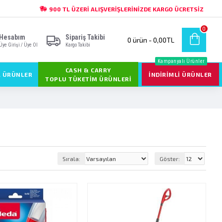
900 TL ÜZERI ALIŞVERIŞLERINIZDE KARGO ÜCRETSIZ
0
Hesabım
Sipariş Takibi
0 ürün - 0,00TL
Üye Girişi / Üye Ol
Kargo Takibi
Kampanyalı Ürünler
CASH & CARRY
L ÜRÜNLER
İNDIRIMLI ÜRÜNLER
TOPLU TÜKETIM ÜRÜNLERI
Sırala:
Göster: