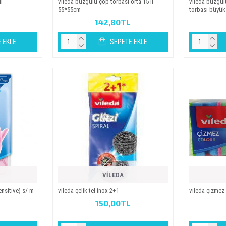
i̇
vi̇leda büzgülü çöp torbasi orta 15 li̇
vi̇leda büzgül
55*55cm
torbasi büyük
142,80TL
 EKLE
SEPETE EKLE
VİLEDA
sensitive) s/ m
vi̇leda çeli̇k tel i̇nox 2+1
vıleda çızmez 
150,00TL