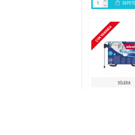
SEPETE
ÇOK YAKINDA
VİLEDA
vi̇leda expres çamaşir askil
540,00T
SEPETE