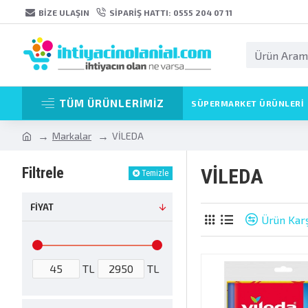
BIZE ULAŞIN
SIPARIŞ HATTI: 0555 204 07 11
TÜM ÜRÜNLERİMİZ
SÜPERMARKET ÜRÜNLERI
Markalar
VİLEDA
Filtrele
VİLEDA
Temizle
FIYAT
Ürün Karş
TL
TL