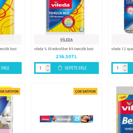
VİLEDA
emizlik bezi
vi̇leda % 30 mikrofiber 8 li temizlik bezi
vıleda 1-2 sp
236,50TL
 EKLE
SEPETE EKLE
OK SATIYOR
ÇOK SATIYOR