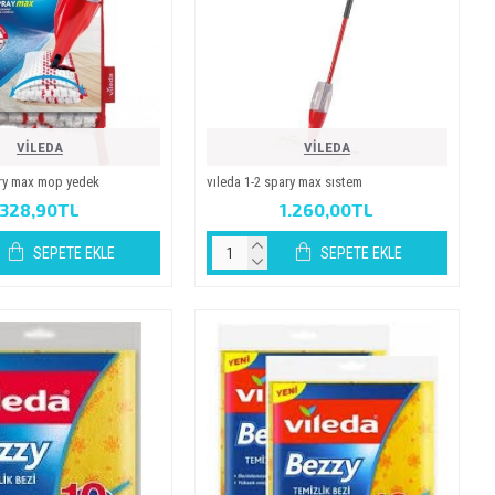
VİLEDA
VİLEDA
ary max mop yedek
vıleda 1-2 spary max sıstem
328,90TL
1.260,00TL
SEPETE EKLE
SEPETE EKLE