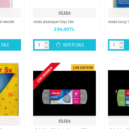
VİLEDA
al temizlik
vi̇leda alümi̇nyum folya 25m
vi̇leda bezzy 1
234,00TL
 EKLE
SEPETE EKLE
ÇOK YAKINDA
ÇOK SATIYOR
VİLEDA