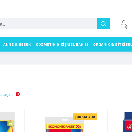
ANNE & BEBEK
KOZMETIK & KIŞISEL BAKIM
ORGANİK & BİTKİSE
ılaştır
0
ÇOK SATIYOR