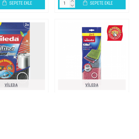
SEPETE EKLE
SEPETE EKLE
VİLEDA
VİLEDA
 çeli̇k power sünger pad 2 li̇
vi̇leda gli̇tzi̇ power i̇nox colors 2+1
206,40TL
169,20TL
SEPETE EKLE
SEPETE EKLE