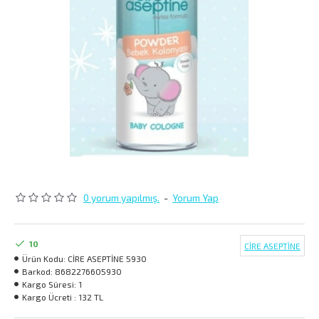
0 yorum yapılmış.
-
Yorum Yap
10
CİRE ASEPTİNE
Ürün Kodu:
CİRE ASEPTİNE 5930
Barkod:
8682276605930
Kargo Süresi:
1
Kargo Ücreti :
132 TL