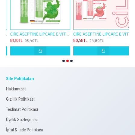
İNE LİP CARE E VİTAMİNLİ 4,5G ORJİNAL NEMLENDİRİCİ
CİRE ASEPTİNE LİPCARE E VİTAMİNLİ 4,5G NANE DOLGUNLUK HİSSİ VEREN NEMLENDİRİCİ
CİRE ASEPTİNE LİPCARE E VİTAMİNLİ 4,5G ÇİLEK RENKLİ NEMLENDİRİCİ
81,10TL
80,58TL
8
95,40TL
94,80TL
Site Politikaları
Hakkımızda
Gizlilik Politikası
Teslimat Politikası
Üyelik Sözleşmesi
İptal & İade Politikası