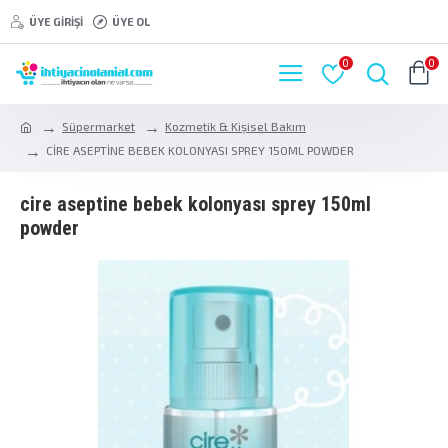
ÜYE GIRIŞI
ÜYE OL
0
0
Süpermarket
Kozmetik & Kişisel Bakım
CİRE ASEPTİNE BEBEK KOLONYASI SPREY 150ML POWDER
ci̇re asepti̇ne bebek kolonyasi sprey 150ml
powder