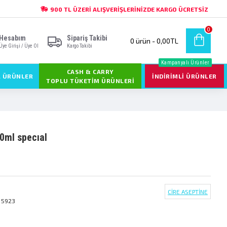
900 TL ÜZERI ALIŞVERIŞLERINIZDE KARGO ÜCRETSIZ
0
Hesabım
Sipariş Takibi
0 ürün - 0,00TL
Üye Girişi / Üye Ol
Kargo Takibi
Kampanyalı Ürünler
CASH & CARRY
L ÜRÜNLER
İNDIRIMLI ÜRÜNLER
TOPLU TÜKETIM ÜRÜNLERI
50ml special
CİRE ASEPTİNE
 5923