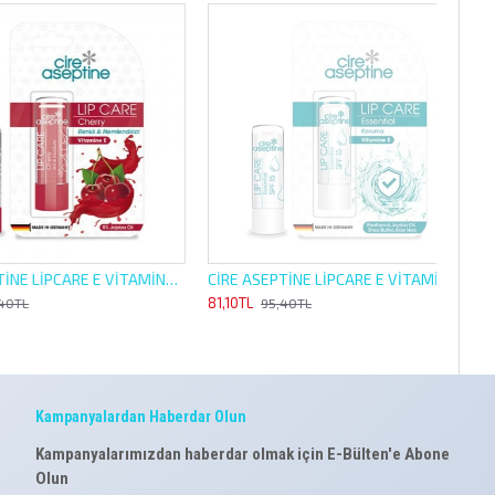
CİRE ASEPTİNE LİPCARE E VİTAMİNLİ 4,5G KİRAZ RENKLİ NEMLENDİRİCİ
CİRE ASEPTİNE LİPCARE E VİTAMİNLİ 4,5G KORUMA ESSENTİAL NEMLENDİRİCİ
81,10TL
95,40TL
Kampanyalardan Haberdar Olun
Kampanyalarımızdan haberdar olmak için E-Bülten'e Abone
Olun