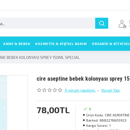
ANNE & BEBEK
KOZMETIK & KIŞISEL BAKIM
ORGANİK & BİTKİSE
İNE BEBEK KOLONYASI SPREY 150ML SPECIAL
ci̇re asepti̇ne bebek kolonyasi sprey 1
0 yorum yapılmış.
-
Yorum Yap
78,00TL
5
Ürün Kodu:
CİRE ASPERTİNE
Barkod:
8682276605923
Kargo Süresi:
1