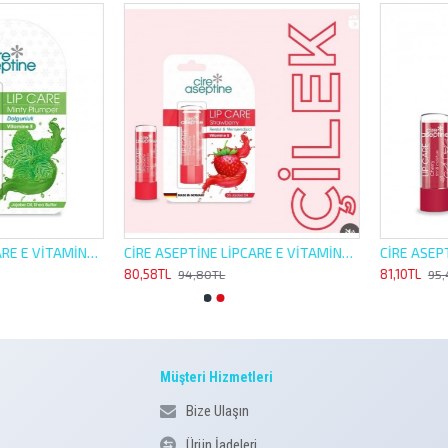
CİRE ASEPTİNE LİPCARE E VİTAMİNLİ 4,5G NANE DOLGUNLUK HİSSİ VEREN NEMLENDİRİCİ
CİRE ASEPTİNE LİPCARE E VİTAMİNLİ 4,5G ÇİLEK RENKLİ NEMLENDİRİCİ
80,58TL
81,10TL
94,80TL
95,40TL
Müşteri Hizmetleri
Bize Ulaşın
Ürün İadeleri