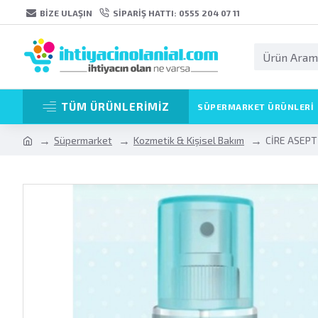
BIZE ULAŞIN
SIPARIŞ HATTI: 0555 204 07 11
TÜM ÜRÜNLERİMİZ
SÜPERMARKET ÜRÜNLERI
Süpermarket
Kozmetik & Kişisel Bakım
CİRE ASEPT