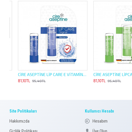
50ML + 5 Lİ TARAK SET
CİRE ASEPTİNE LİP CARE E VİTAMİNLİ 4,5G ORJİNAL NEMLENDİRİCİ
81,10TL
81,10TL
95,40TL
95,40TL
Site Politikaları
Kullanıcı Hesabı
Hakkımızda
Hesabım
Gizlilik Politikası
Üye Olun