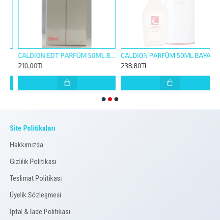
CALDİON EDT PARFÜM 50ML BAYAN
CALDİON PARFÜM 50ML BAYAN
210,00TL
238,80TL
1
Site Politikaları
Hakkımızda
Gizlilik Politikası
Teslimat Politikası
Üyelik Sözleşmesi
İptal & İade Politikası