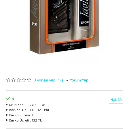
0 yorum yapılmış.
-
Yorum Yap
3
HUNCA
Ürün Kodu:
JAGLER 27894
Barkod:
8690973027894
Kargo Süresi:
1
Kargo Ücreti :
132 TL