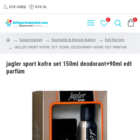
ÜYE GIRIŞI
ÜYE OL
0
0
Süpermarket
Kozmetik & Kişisel Bakım
Edt Parfüm
JAGLER SPORT KOFRE SET 150ML DEODORANT+90ML EDT PARFÜM
jagler sport kofre set 150ml deodorant+90ml edt
parfüm