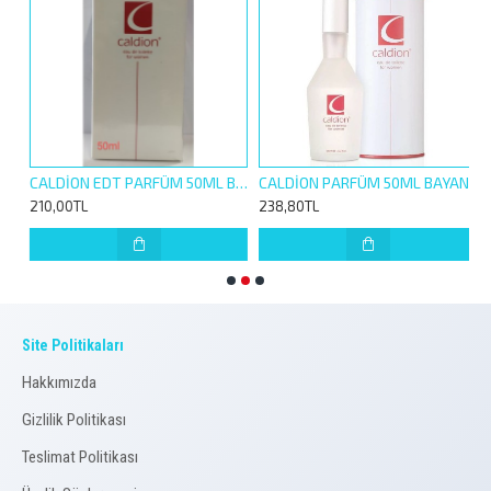
CALDİON EDT PARFÜM 50ML BAYAN
CALDİON PARFÜM 50ML BAYAN
210,00TL
238,80TL
1
Site Politikaları
Hakkımızda
Gizlilik Politikası
Teslimat Politikası