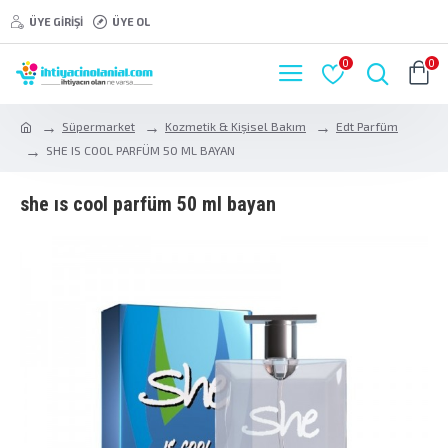
ÜYE GIRIŞI
ÜYE OL
0
0
Süpermarket
Kozmetik & Kişisel Bakım
Edt Parfüm
SHE IS COOL PARFÜM 50 ML BAYAN
she is cool parfüm 50 ml bayan