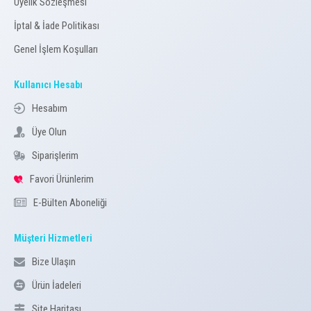
Üyelik Sözleşmesi
İptal & İade Politikası
Genel İşlem Koşulları
Kullanıcı Hesabı
Hesabım
Üye Olun
Siparişlerim
Favori Ürünlerim
E-Bülten Aboneliği
Müşteri Hizmetleri
Bize Ulaşın
Ürün İadeleri
Site Haritası