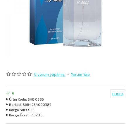
0 yorum yapılmış.
-
Yorum Yap
6
HUNCA
Ürün Kodu:
SHE 0386
Barkod:
8684254000386
Kargo Süresi:
1
Kargo Ücreti :
132 TL