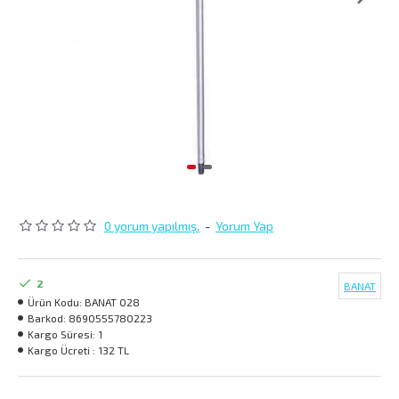
0 yorum yapılmış.
-
Yorum Yap
2
BANAT
Ürün Kodu:
BANAT 028
Barkod:
8690555780223
Kargo Süresi:
1
Kargo Ücreti :
132 TL