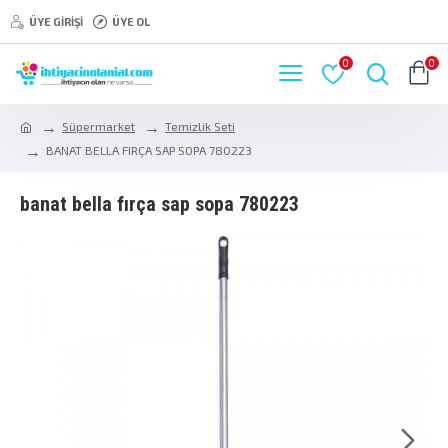
ÜYE GIRIŞI
ÜYE OL
0
0
Süpermarket
Temizlik Seti
BANAT BELLA FIRÇA SAP SOPA 780223
banat bella firça sap sopa 780223