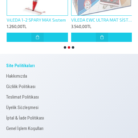
TOMATİK TEMİZLİK SETİ + 200TL DEĞERİNDE HEDİYE
VıLEDA 1-2 SPARY MAX Sıstem
VİLEDA EWC ULTRA MAT SİSTEM TEMİZLİK SETİ
1.260,00TL
3.540,00TL
3
Site Politikaları
Hakkımızda
Gizlilik Politikası
Teslimat Politikası
Üyelik Sözleşmesi
İptal & İade Politikası
Genel İşlem Koşulları