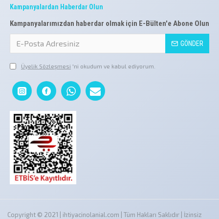
Kampanyalardan Haberdar Olun
Kampanyalarımızdan haberdar olmak için E-Bülten'e Abone Olun
GÖNDER
Üyelik Sözleşmesi
'ni okudum ve kabul ediyorum.
Copyright © 2021 | ihtiyacinolanial.com | Tüm Hakları Saklıdır | İzinsiz