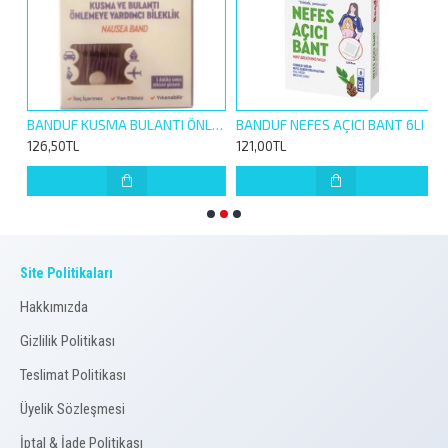
780223
BANDUF KUSMA BULANTI ÖNLEYİCİ BİLEKLİK 1 ÇİFT
BANDUF NEFES AÇICI BANT 6LI
126,50TL
121,00TL
1
Site Politikaları
Hakkımızda
Gizlilik Politikası
Teslimat Politikası
Üyelik Sözleşmesi
İptal & İade Politikası