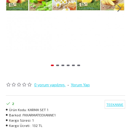
0 yorum yapılmış.
-
Yorum Yap
2
TEEKANNE
Ürün Kodu:
KARMA SET 1
Barkod:
FKKARMATEEKANNE1
Kargo Süresi:
1
Kargo Ücreti :
132 TL