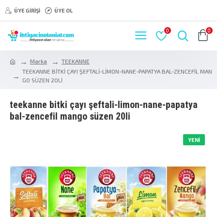
ÜYE GIRIŞI
ÜYE OL
0
0
Marka
TEEKANNE
TEEKANNE BİTKİ ÇAYI ŞEFTALİ-LİMON-NANE-PAPATYA BAL-ZENCEFİL MAN
GO SÜZEN 20Lİ
teekanne bi̇tki̇ çayi şeftali̇-li̇mon-nane-papatya
bal-zencefi̇l mango süzen 20li̇
YENI