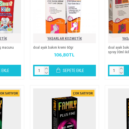
ETİK
YAŞARLAR KOZMETİK
YAŞ
i̇ş macunu
doal ayak bakim kremi̇ 60gr
doal ayak bak
sprey 30ml i̇ki̇
106,80TL
 EKLE
SEPETE EKLE
OK SATIYOR
ÇOK SATIYOR