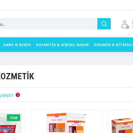
ANNE & BEBEK
KOZMETIK & KIŞISEL BAKIM
ORGANİK & BİTKİSE
KOZMETİK
ılaştır
0
YENI