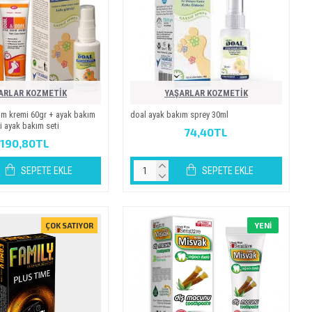
ARLAR KOZMETİK
YAŞARLAR KOZMETİK
im kremi̇ 60gr + ayak bakim
doal ayak bakim sprey 30ml
li̇ ayak bakim seti̇
74,40TL
190,80TL
SEPETE EKLE
SEPETE EKLE
ÇOK SATIYOR
YENI