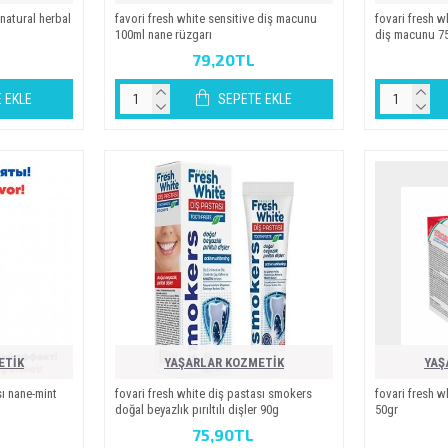
e natural herbal
favori̇ fresh whi̇te sensi̇ti̇ve di̇ş macunu
fovari̇ fresh w
100ml nane rüzgari
di̇ş macunu 7
79,20TL
 EKLE
SEPETE EKLE
ETİK
YAŞARLAR KOZMETİK
YAŞ
si nane-mi̇nt
fovari̇ fresh whi̇te di̇ş pastasi smokers
fovari̇ fresh wh
doğal beyazlik piriltili di̇şler 90g
50gr
75,90TL