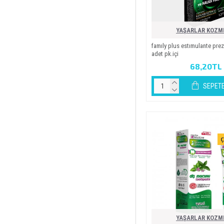
Süpermarket
YAŞARLAR KOZM
Anne & Bebek
family plus estimulante preze
adet pk.i̇çi̇
68,20TL
SEPETE
Ç
YAŞARLAR KOZM