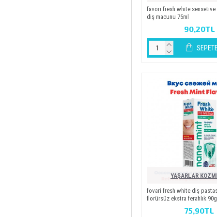
favori̇ fresh whi̇te senseti̇v
di̇ş macunu 75ml
90,20TL
SEPETE
YAŞARLAR KOZM
fovari̇ fresh whi̇te di̇ş pasta
florürsüz ekstra ferahlik 90g
75,90TL