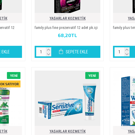
ETİK
YAŞARLAR KOZMETİK
YAŞ
rvati̇f 12
family plus fine prezervati̇f 12 adet pk.i̇çi̇
family plus tim
68,20TL
 EKLE
SEPETE EKLE
YENI
YENI
OK SATIYOR
ETİK
YAŞARLAR KOZMETİK
YAŞ