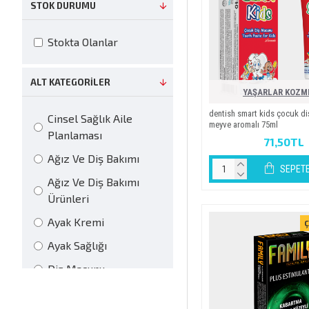
STOK DURUMU
Stokta Olanlar
ALT KATEGORILER
YAŞARLAR KOZM
denti̇sh smart ki̇ds çocuk d
Cinsel Sağlık Aile
meyve aromali 75ml
Planlaması
71,50TL
Ağız Ve Diş Bakımı
SEPETE
Ağız Ve Diş Bakımı
Ürünleri
Ayak Kremi
Ç
Ayak Sağlığı
Diş Macunu
Kozmetik & Kişisel
Bakım