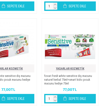
SEPETE EKLE
SEPETE EKLE
ARLAR KOZMETİK
YAŞARLAR KOZMETİK
hi̇te sensi̇ti̇ve di̇ş macunu
fovari̇ fresh whi̇te sensi̇ti̇ve di̇ş macunu
̇ds çocuk macunu hedi̇ye
naturel herbal 75ml+smart ki̇ds çocuk
macunu hedi̇ye 75ml
77,00TL
77,00TL
SEPETE EKLE
SEPETE EKLE