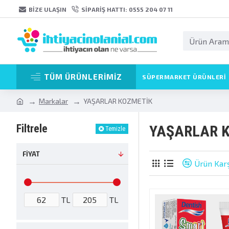
BIZE ULAŞIN
SIPARIŞ HATTI: 0555 204 07 11
TÜM ÜRÜNLERİMİZ
SÜPERMARKET ÜRÜNLERI
Markalar
YAŞARLAR KOZMETİK
Filtrele
YAŞARLAR 
Temizle
FIYAT
Ürün Karş
TL
TL