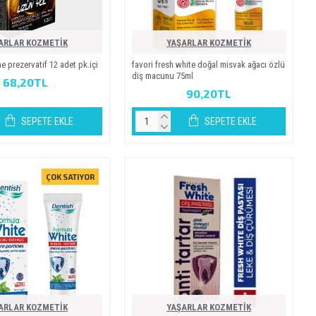
ARLAR KOZMETİK
YAŞARLAR KOZMETİK
e prezervati̇f 12 adet pk.i̇çi̇
favori̇ fresh whi̇te doğal mi̇svak ağaci özlü
di̇ş macunu 75ml
68,20TL
90,20TL
SEPETE EKLE
SEPETE EKLE
ÇOK SATIYOR
ARLAR KOZMETİK
YAŞARLAR KOZMETİK