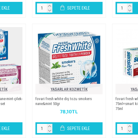
 EKLE
SEPETE EKLE
ETİK
YAŞARLAR KOZMETİK
YAŞ
ane-mi̇nt-çi̇lek-
fovari̇ fresh whi̇te di̇ş tozu smokers
fovari̇ fresh w
 set
nane&mi̇nt 50gr
75ml+smart ki
75ml
78,10TL
 EKLE
SEPETE EKLE