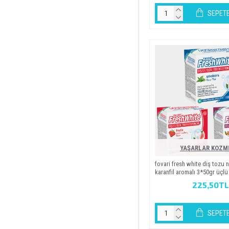
SEPETE
YAŞARLAR KOZM
fovari̇ fresh whi̇te di̇ş tozu n
karanfi̇l aromali 3*50gr üçlü
225,50TL
SEPETE