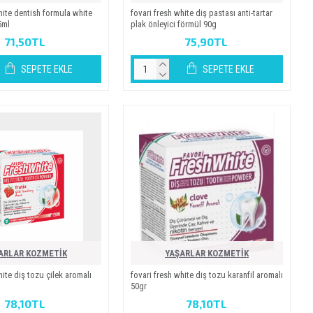
hi̇te denti̇sh formula whi̇te
fovari̇ fresh whi̇te di̇ş pastasi anti̇-tartar
5ml
plak önleyi̇ci̇ förmül 90g
71,50TL
75,90TL
SEPETE EKLE
SEPETE EKLE
ARLAR KOZMETİK
YAŞARLAR KOZMETİK
i̇te di̇ş tozu çi̇lek aromali
fovari̇ fresh whi̇te di̇ş tozu karanfi̇l aromali
50gr
78,10TL
78,10TL