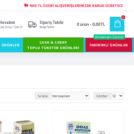
900 TL ÜZERI ALIŞVERIŞLERINIZDE KARGO ÜCRETSIZ
0
Hesabım
Sipariş Takibi
0 ürün - 0,00TL
Üye Girişi / Üye Ol
Kargo Takibi
Kampanyalı Ürünler
CASH & CARRY
L ÜRÜNLER
İNDIRIMLI ÜRÜNLER
TOPLU TÜKETIM ÜRÜNLERI
Sırala:
Göster: