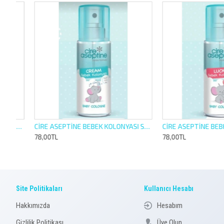
 KOLONYASI SPREY 150ML ÇEŞİTLİ KOKULAR
CİRE ASEPTİNE BEBEK KOLONYASI SPREY 150ML CREAM
78,00TL
78,00TL
Site Politikaları
Kullanıcı Hesabı
Hakkımızda
Hesabım
Gizlilik Politikası
Üye Olun