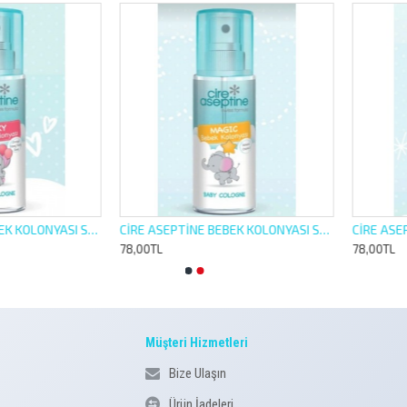
CİRE ASEPTİNE BEBEK KOLONYASI SPREY 150ML LUCKY
CİRE ASEPTİNE BEBEK KOLONYASI SPREY 150ML MAGIC
78,00TL
78,00TL
Müşteri Hizmetleri
Bize Ulaşın
Ürün İadeleri