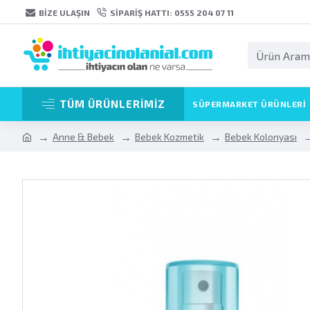
BIZE ULAŞIN
SIPARIŞ HATTI: 0555 204 07 11
TÜM ÜRÜNLERİMİZ
SÜPERMARKET ÜRÜNLERI
Anne & Bebek
Bebek Kozmetik
Bebek Kolonyası