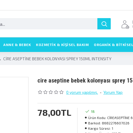
ANNE & BEBEK
KOZMETIK & KIŞISEL BAKIM
ORGANİK & BİTKİSE
CİRE ASEPTİNE BEBEK KOLONYASI SPREY 150ML INTENSITY
ci̇re asepti̇ne bebek kolonyasi sprey 1
0 yorum yapılmış.
-
Yorum Yap
78,00TL
15
Ürün Kodu:
CİREASEPTİNE 
Barkod:
8682276607026
Kargo Süresi:
1