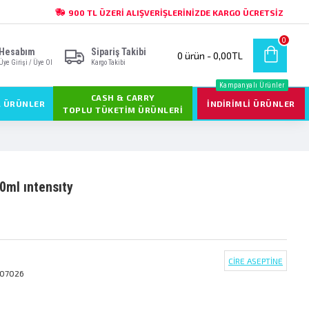
900 TL ÜZERI ALIŞVERIŞLERINIZDE KARGO ÜCRETSIZ
0
Hesabım
Sipariş Takibi
0 ürün - 0,00TL
Üye Girişi / Üye Ol
Kargo Takibi
Kampanyalı Ürünler
CASH & CARRY
L ÜRÜNLER
İNDIRIMLI ÜRÜNLER
TOPLU TÜKETIM ÜRÜNLERI
50ml intensity
CİRE ASEPTİNE
607026