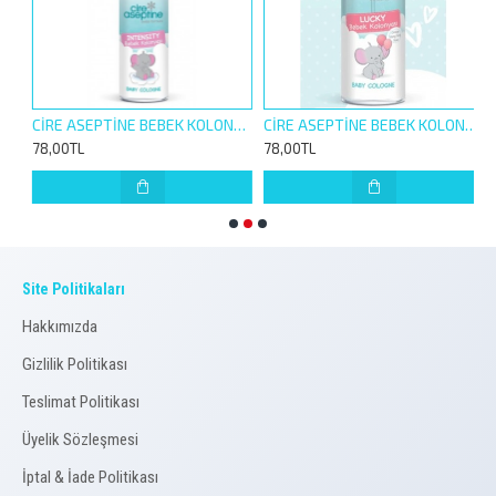
 SPREY 150ML CREAM
CİRE ASEPTİNE BEBEK KOLONYASI SPREY 150ML INTENSITY
CİRE ASEPTİNE BEBEK KOLONYASI SPREY 150ML LUCKY
78,00TL
78,00TL
7
Site Politikaları
Hakkımızda
Gizlilik Politikası
Teslimat Politikası
Üyelik Sözleşmesi
İptal & İade Politikası