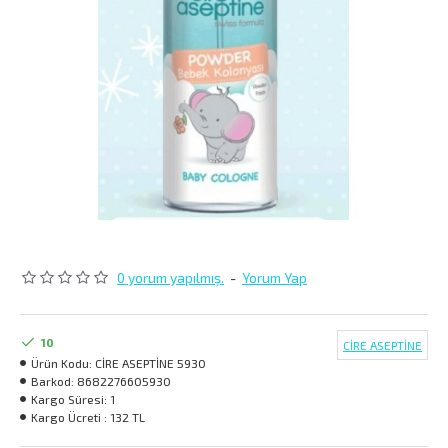
0 yorum yapılmış.
-
Yorum Yap
10
CİRE ASEPTİNE
Ürün Kodu:
CİRE ASEPTİNE 5930
Barkod:
8682276605930
Kargo Süresi:
1
Kargo Ücreti :
132 TL