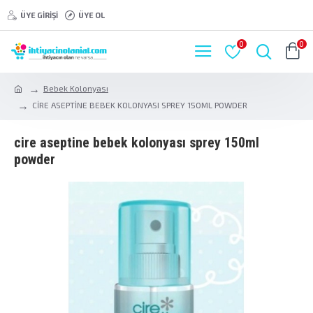
ÜYE GIRIŞI
ÜYE OL
0
0
Bebek Kolonyası
CİRE ASEPTİNE BEBEK KOLONYASI SPREY 150ML POWDER
ci̇re asepti̇ne bebek kolonyasi sprey 150ml
powder