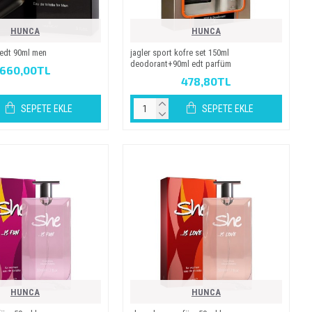
HUNCA
HUNCA
 edt 90ml men
jagler sport kofre set 150ml
deodorant+90ml edt parfüm
660,00TL
478,80TL
SEPETE EKLE
SEPETE EKLE
HUNCA
HUNCA