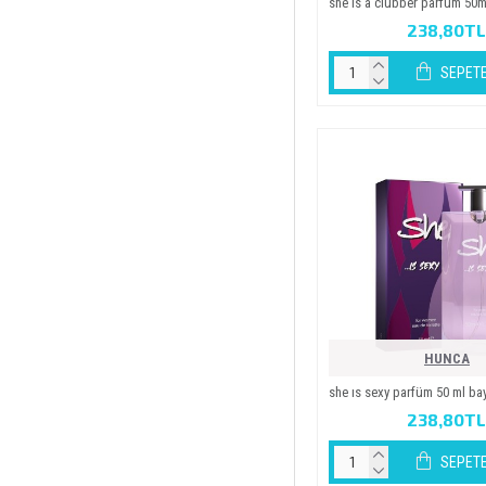
she is a clubber parfüm 50m
238,80T
SEPETE
HUNCA
she is sexy parfüm 50 ml ba
238,80T
SEPETE