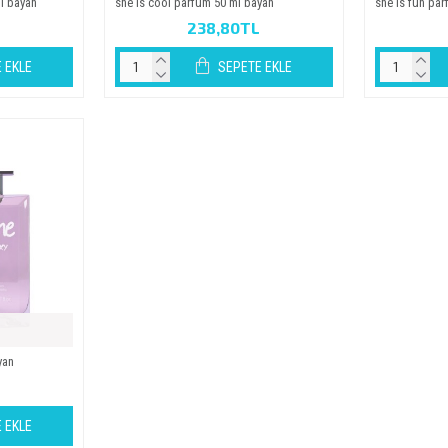
l bayan
she is cool parfüm 50 ml bayan
she is fun pa
L
238,80TL
 EKLE
SEPETE EKLE
yan
L
 EKLE