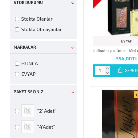
STOK DURUMU
Stokta Olanlar
Stokta Olmayanlar
EVYAP
MARKALAR
belli̇ssi̇ma parfüm edt 60m
354,00TL
HUNCA
SEPETE
EVYAP
PAKET SEÇINIZ
Ç
''2' Adet''
''4'Adet''