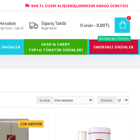
900 TL ÜZERI ALIŞVERIŞLERINIZDE KARGO ÜCRETSIZ
0
Hesabım
Sipariş Takibi
0 ürün - 0,00TL
Üye Girişi / Üye Ol
Kargo Takibi
Kampanyalı Ürünler
CASH & CARRY
L ÜRÜNLER
İNDIRIMLI ÜRÜNLER
TOPLU TÜKETIM ÜRÜNLERI
Sırala:
Göster:
ÇOK SATIYOR