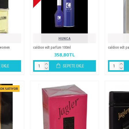
HUNCA
l women
caldi̇on edt parfüm 100ml
caldi̇on edt 
358,80TL
 EKLE
SEPETE EKLE
OK SATIYOR