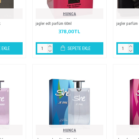
HUNCA
k
jagler edt parfüm 60ml
jagler parfüm
378,00TL
 EKLE
SEPETE EKLE
HUNCA