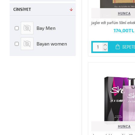
CINSIYET
HUNCA
jagler edt parfüm 50ml erke
Bay Men
174,00TL
Bayan women
SEPETE
HUNCA