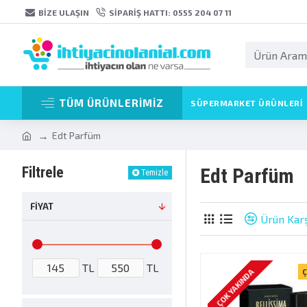
BIZE ULAŞIN
SIPARIŞ HATTI: 0555 204 07 11
TÜM ÜRÜNLERİMİZ
SÜPERMARKET ÜRÜNLERI
Edt Parfüm
Filtrele
Edt Parfüm
Temizle
FIYAT
Ürün Karş
TL
TL
ÇOK YAKINDA
Ç