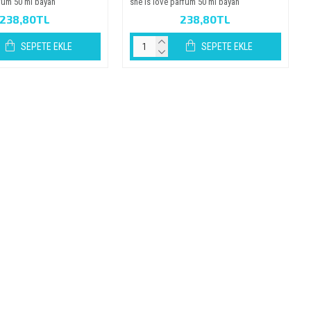
rfüm 50 ml bayan
she is love parfüm 50 ml bayan
238,80TL
238,80TL
SEPETE EKLE
SEPETE EKLE