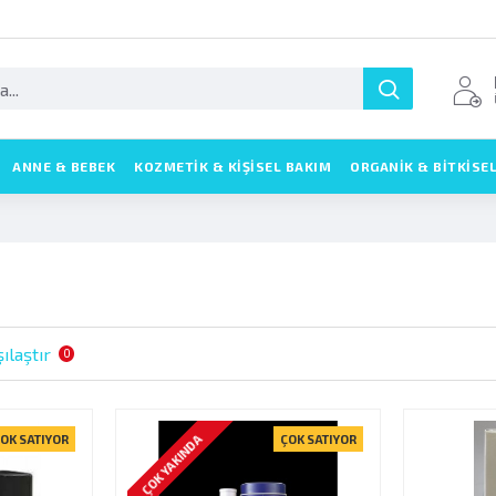
ANNE & BEBEK
KOZMETIK & KIŞISEL BAKIM
ORGANİK & BİTKİSE
ılaştır
0
ÇOK YAKINDA
OK SATIYOR
ÇOK SATIYOR