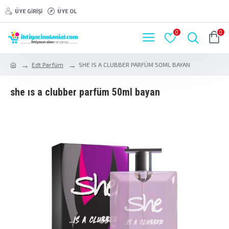
ÜYE GIRIŞI
ÜYE OL
0
0
Edt Parfüm
SHE IS A CLUBBER PARFÜM 50ML BAYAN
she is a clubber parfüm 50ml bayan