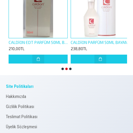
CALDİON EDT PARFÜM 50ML BAYAN
CALDİON PARFÜM 50ML BAYAN
210,00TL
238,80TL
1
Site Politikaları
Hakkımızda
Gizlilik Politikası
Teslimat Politikası
Üyelik Sözleşmesi