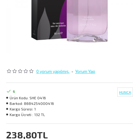
0 yorum yapılmış.
-
Yorum Yap
6
HUNCA
Ürün Kodu:
SHE 0416
Barkod:
8684254000416
Kargo Süresi:
1
Kargo Ücreti :
132 TL
238,80TL