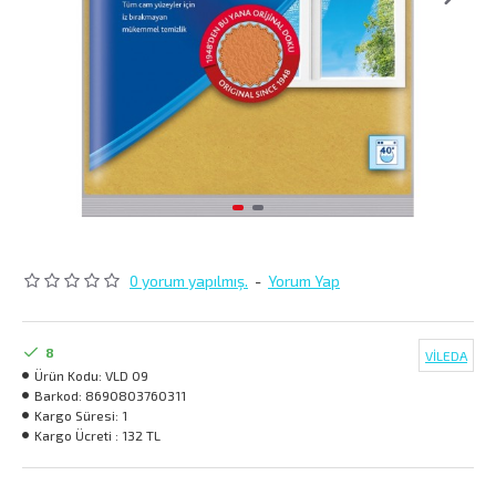
0 yorum yapılmış.
-
Yorum Yap
8
VİLEDA
Ürün Kodu:
VLD 09
Barkod:
8690803760311
Kargo Süresi:
1
Kargo Ücreti :
132 TL