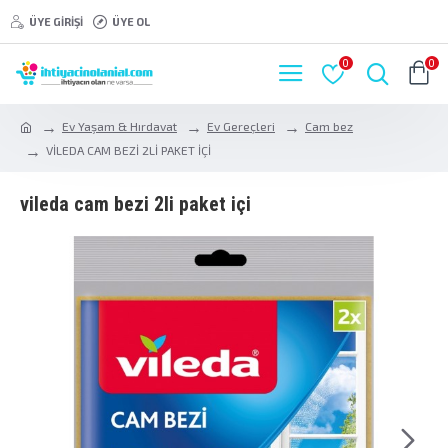
ÜYE GIRIŞI
ÜYE OL
0
0
Ev Yaşam & Hırdavat
Ev Gereçleri
Cam bez
VİLEDA CAM BEZİ 2Lİ PAKET İÇİ
vi̇leda cam bezi̇ 2li̇ paket i̇çi̇