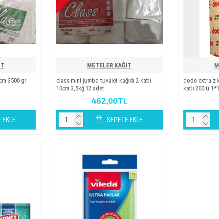
IT
METELER KAĞIT
M
1cm 3500 gr
class mini jumbo tuvalet kağıdı 2 katli
dodo extra z k
10cm 3,5kğ 12 adet
katli 200lü 1*
L
462,00TL
 EKLE
SEPETE EKLE