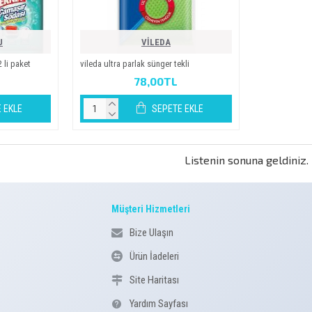
U
VİLEDA
li̇ paket
vi̇leda ultra parlak sünger tekli̇
78,00TL
 EKLE
SEPETE EKLE
Listenin sonuna geldiniz.
Müşteri Hizmetleri
Bize Ulaşın
Ürün İadeleri
Site Haritası
Yardım Sayfası