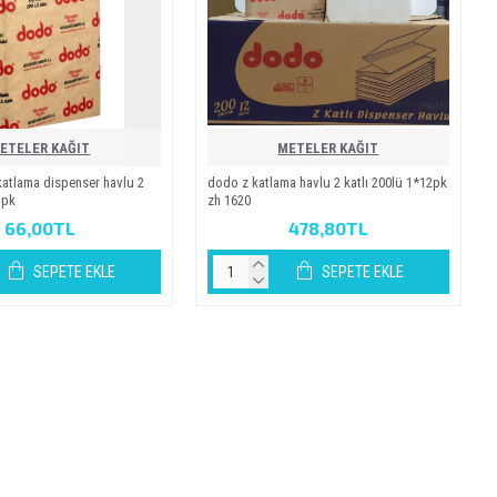
ETELER KAĞIT
METELER KAĞIT
atlama di̇spenser havlu 2
dodo z katlama havlu 2 katli 200lü 1*12pk
1pk
zh 1620
66,00TL
478,80TL
SEPETE EKLE
SEPETE EKLE