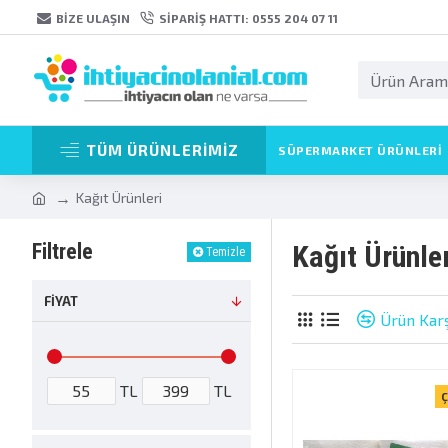
BIZE ULAŞIN
SIPARIŞ HATTI: 0555 204 07 11
TÜM ÜRÜNLERİMİZ
SÜPERMARKET ÜRÜNLERI
Kağıt Ürünleri
Filtrele
Kağıt Ürünler
Temizle
FIYAT
Ürün Karş
TL
TL
Ç