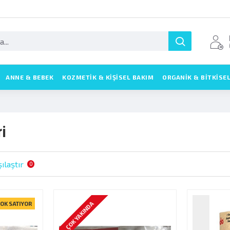
ANNE & BEBEK
KOZMETIK & KIŞISEL BAKIM
ORGANİK & BİTKİSE
i
ılaştır
0
ÇOK YAKINDA
OK SATIYOR