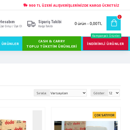
900 TL ÜZERI ALIŞVERIŞLERINIZDE KARGO ÜCRETSIZ
0
Hesabım
Sipariş Takibi
0 ürün - 0,00TL
Üye Girişi / Üye Ol
Kargo Takibi
Kampanyalı Ürünler
CASH & CARRY
L ÜRÜNLER
İNDIRIMLI ÜRÜNLER
TOPLU TÜKETIM ÜRÜNLERI
Sırala:
Göster:
ÇOK SATIYOR