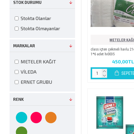
STOK DURUMU
Stokta Olanlar
Stokta Olmayanlar
METELER KAĞ
MARKALAR
class i̇çten çekmeli̇ havlu 2
1*6 adet hi0035
450,00T
METELER KAĞIT
VİLEDA
SEPETE
ERNET GRUBU
RENK