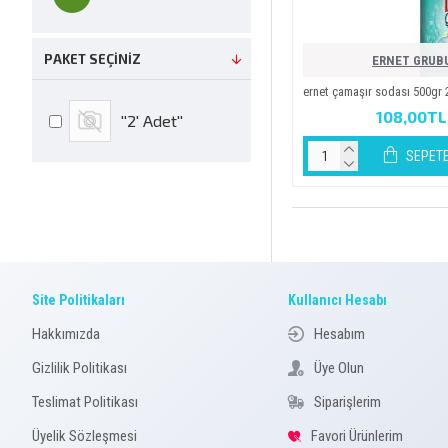
PAKET SEÇINIZ
ERNET GRUB
ernet çamaşir sodasi 500gr 2 
108,00TL
''2' Adet''
SEPETE
Site Politikaları
Kullanıcı Hesabı
Hakkımızda
Hesabım
Gizlilik Politikası
Üye Olun
Teslimat Politikası
Siparişlerim
Üyelik Sözleşmesi
Favori Ürünlerim