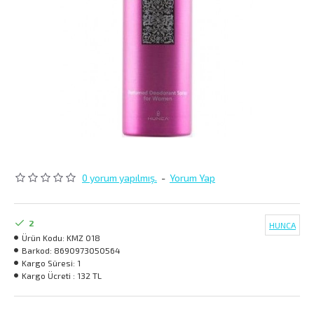
0 yorum yapılmış.
-
Yorum Yap
2
HUNCA
Ürün Kodu:
KMZ 018
Barkod:
8690973050564
Kargo Süresi:
1
Kargo Ücreti :
132 TL