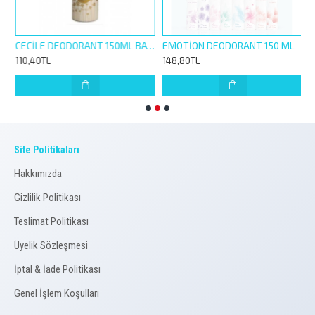
150ML + CALDİON ROLL ON 50ML BAY
CECİLE DEODORANT 150ML BAYAN
EMOTİON DEODORANT 150 ML
110,40TL
148,80TL
1
Site Politikaları
Hakkımızda
Gizlilik Politikası
Teslimat Politikası
Üyelik Sözleşmesi
İptal & İade Politikası
Genel İşlem Koşulları