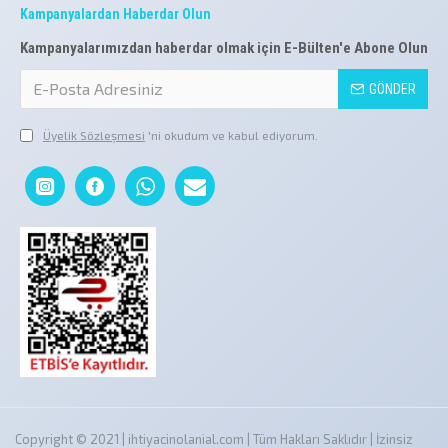
Kampanyalardan Haberdar Olun
Kampanyalarımızdan haberdar olmak için E-Bülten'e Abone Olun
GÖNDER
Üyelik Sözleşmesi
'ni okudum ve kabul ediyorum.
Copyright © 2021 | ihtiyacinolanial.com | Tüm Hakları Saklıdır | İzinsiz