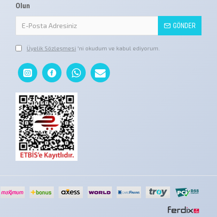
Olun
GÖNDER
Üyelik Sözleşmesi
'ni okudum ve kabul ediyorum.