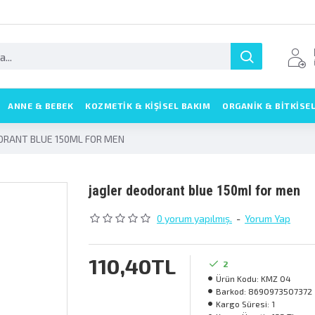
ANNE & BEBEK
KOZMETIK & KIŞISEL BAKIM
ORGANİK & BİTKİSE
ORANT BLUE 150ML FOR MEN
jagler deodorant blue 150ml for men
0 yorum yapılmış.
-
Yorum Yap
110,40TL
2
Ürün Kodu:
KMZ 04
Barkod:
8690973507372
Kargo Süresi:
1