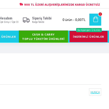
900 TL ÜZERI ALIŞVERIŞLERINIZDE KARGO ÜCRETSIZ
0
Hesabım
Sipariş Takibi
0 ürün - 0,00TL
Üye Girişi / Üye Ol
Kargo Takibi
Kampanyalı Ürünler
CASH & CARRY
L ÜRÜNLER
İNDIRIMLI ÜRÜNLER
TOPLU TÜKETIM ÜRÜNLERI
HUNCA