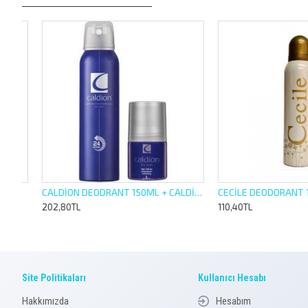
N
CALDİON DEODRANT 150ML + CALDİON ROLL ON 50ML BAY
CECİLE DEODORANT 150M
202,80TL
110,40TL
Site Politikaları
Kullanıcı Hesabı
Hakkımızda
Hesabım