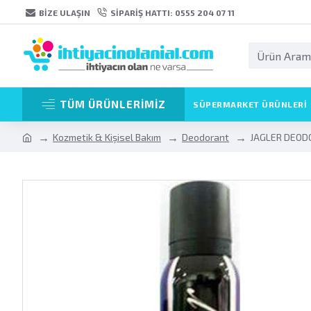
BIZE ULAŞIN
SIPARIŞ HATTI: 0555 204 07 11
TÜM ÜRÜNLERİMİZ
SÜPERMARKET ÜRÜNLERI
Kozmetik & Kişisel Bakım
Deodorant
JAGLER DEOD