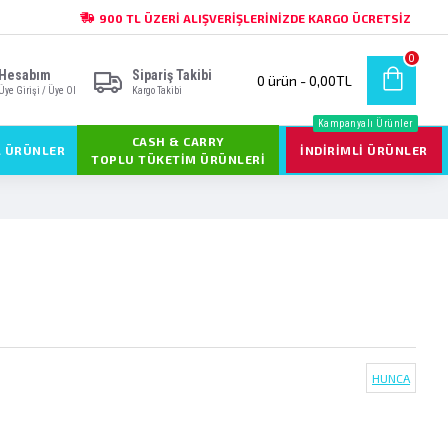
900 TL ÜZERI ALIŞVERIŞLERINIZDE KARGO ÜCRETSIZ
0
Hesabım
Sipariş Takibi
0 ürün - 0,00TL
Üye Girişi / Üye Ol
Kargo Takibi
Kampanyalı Ürünler
CASH & CARRY
L ÜRÜNLER
İNDIRIMLI ÜRÜNLER
TOPLU TÜKETIM ÜRÜNLERI
HUNCA
0