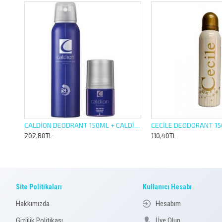
N
CALDİON DEODRANT 150ML + CALDİON ROLL ON 50ML BAY
CECİLE DEODORANT 150M
202,80TL
110,40TL
Site Politikaları
Kullanıcı Hesabı
Hakkımızda
Hesabım
Gizlilik Politikası
Üye Olun