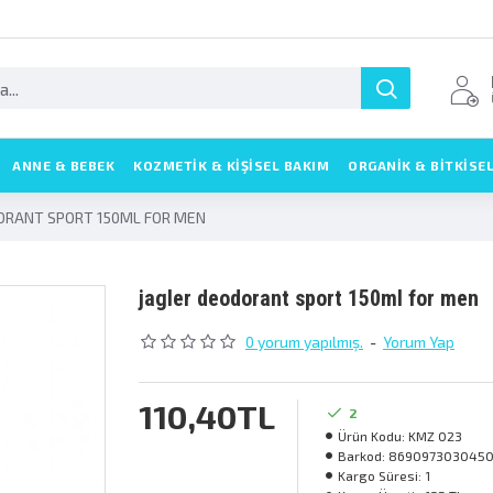
ANNE & BEBEK
KOZMETIK & KIŞISEL BAKIM
ORGANİK & BİTKİSE
ORANT SPORT 150ML FOR MEN
jagler deodorant sport 150ml for men
0 yorum yapılmış.
-
Yorum Yap
110,40TL
2
Ürün Kodu:
KMZ 023
Barkod:
869097303045
Kargo Süresi:
1