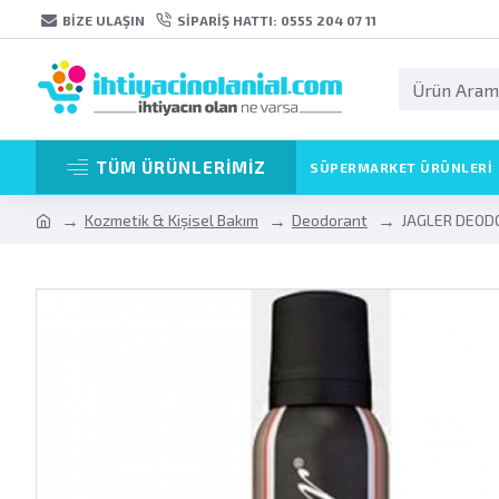
BIZE ULAŞIN
SIPARIŞ HATTI: 0555 204 07 11
TÜM ÜRÜNLERİMİZ
SÜPERMARKET ÜRÜNLERI
Kozmetik & Kişisel Bakım
Deodorant
JAGLER DEOD