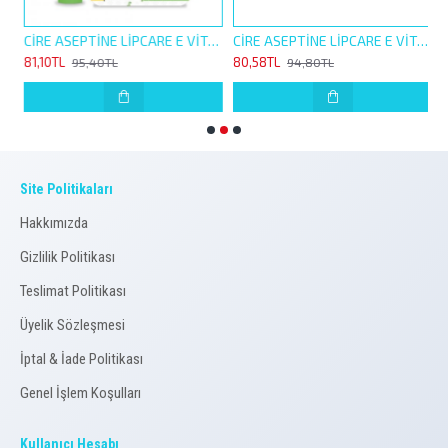
İNE LİP CARE E VİTAMİNLİ 4,5G ORJİNAL NEMLENDİRİCİ
CİRE ASEPTİNE LİPCARE E VİTAMİNLİ 4,5G NANE DOLGUNLUK HİSSİ VEREN NEMLENDİRİCİ
CİRE ASEPTİNE LİPCARE E VİTAMİNLİ 4,5G ÇİLEK RENKLİ NEMLENDİRİCİ
81,10TL
80,58TL
8
95,40TL
94,80TL
Site Politikaları
Hakkımızda
Gizlilik Politikası
Teslimat Politikası
Üyelik Sözleşmesi
İptal & İade Politikası
Genel İşlem Koşulları
Kullanıcı Hesabı