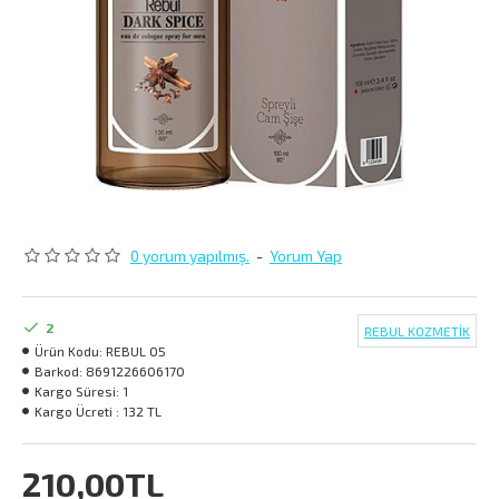
0 yorum yapılmış.
-
Yorum Yap
2
REBUL KOZMETİK
Ürün Kodu:
REBUL 05
Barkod:
8691226606170
Kargo Süresi:
1
Kargo Ücreti :
132 TL
210,00TL