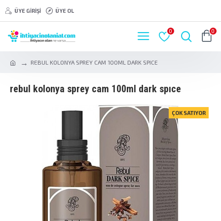
ÜYE GIRIŞI
ÜYE OL
0
0
REBUL KOLONYA SPREY CAM 100ML DARK SPICE
rebul kolonya sprey cam 100ml dark spice
ÇOK SATIYOR