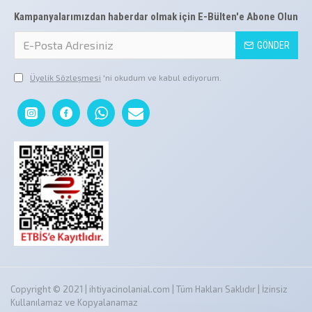
Kampanyalarımızdan haberdar olmak için E-Bülten'e Abone Olun
GÖNDER
Üyelik Sözleşmesi
'ni okudum ve kabul ediyorum.
Copyright © 2021 | ihtiyacinolanial.com | Tüm Hakları Saklıdır | İzinsiz
Kullanılamaz ve Kopyalanamaz