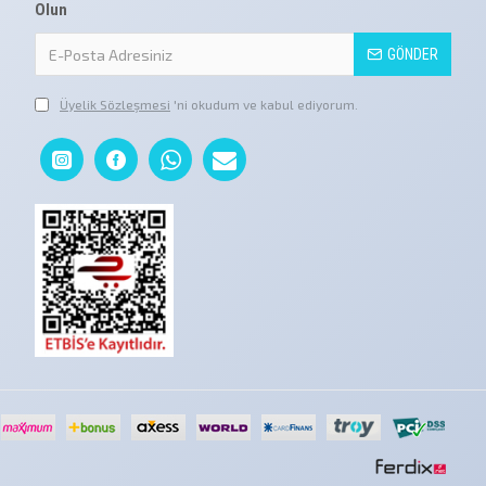
Olun
GÖNDER
Üyelik Sözleşmesi
'ni okudum ve kabul ediyorum.