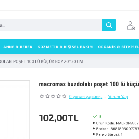
ANNE & BEBEK
KOZMETIK & KIŞISEL BAKIM
ORGANİK & BİTKİSE
LABI POŞET 100 LÜ KÜÇÜK BOY 20*30 CM
macromax buzdolabi poşet 100 lü küç
0 yorum yapılmış.
-
Yorum Yap
102,00TL
5
Ürün Kodu:
MACROMAX 7
Barkod:
868189300778
Kargo Süresi:
1