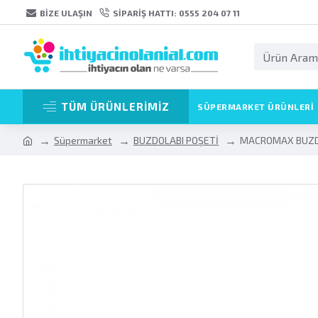
BIZE ULAŞIN
SIPARIŞ HATTI: 0555 204 07 11
TÜM ÜRÜNLERİMİZ
SÜPERMARKET ÜRÜNLERI
Süpermarket
BUZDOLABI POŞETİ
MACROMAX BUZDO