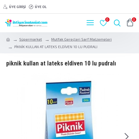
ÜYE GIRIŞI
ÜYE OL
0
0
Süpermarket
Mutfak Gereçleri Sarf Malzemeleri
PİKNİK KULLAN AT LATEKS ELDİVEN 10 LU PUDRALI
pi̇kni̇k kullan at lateks eldi̇ven 10 lu pudrali