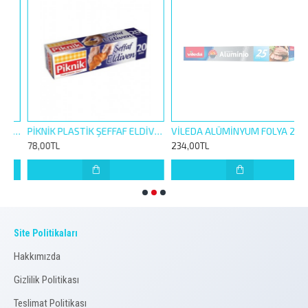
S LADY YANMAZ FIRIN TORBASI 8 Lİ 25-38CM
PİKNİK PLASTİK ŞEFFAF ELDİVEN 20Lİ
VİLEDA ALÜMİNYUM FOLYA 25M
78,00TL
234,00TL
1
Site Politikaları
Hakkımızda
Gizlilik Politikası
Teslimat Politikası