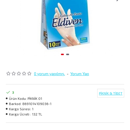
0 yorum yapılmış.
-
Yorum Yap
3
PİKNİK & TİBET
Ürün Kodu:
PİKNİK 01
Barkod:
8691014109036-1
Kargo Süresi:
1
Kargo Ücreti :
132 TL