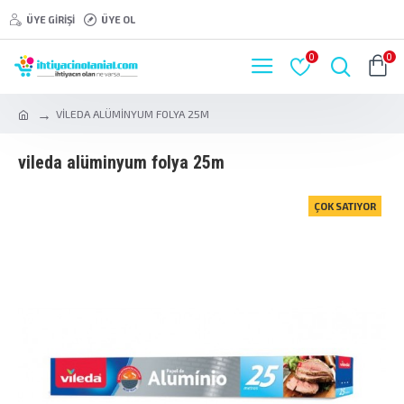
ÜYE GIRIŞI
ÜYE OL
0
0
VİLEDA ALÜMİNYUM FOLYA 25M
vi̇leda alümi̇nyum folya 25m
ÇOK SATIYOR