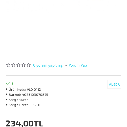
0 yorum yapılmış.
-
Yorum Yap
5
VİLEDA
Ürün Kodu:
VLD 0112
Barkod:
4023103070875
Kargo Süresi:
1
Kargo Ücreti :
132 TL
234,00TL