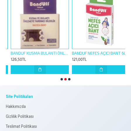
780223
BANDUF KUSMA BULANTI ÖNLEYİCİ BİLEKLİK 1 ÇİFT
BANDUF NEFES AÇICI BANT 6LI
126,50TL
121,00TL
1
Site Politikaları
Hakkımızda
Gizlilik Politikası
Teslimat Politikası