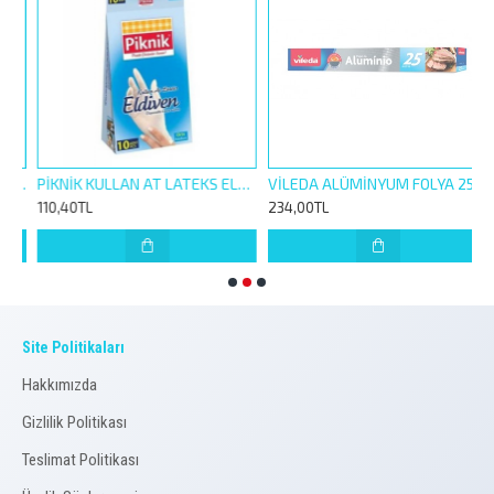
S LADY YANMAZ FIRIN TORBASI 8 Lİ 25-38CM
PİKNİK KULLAN AT LATEKS ELDİVEN 10 LU PUDRALI
VİLEDA ALÜMİNYUM FOLYA 25M
110,40TL
234,00TL
1
Site Politikaları
Hakkımızda
Gizlilik Politikası
Teslimat Politikası