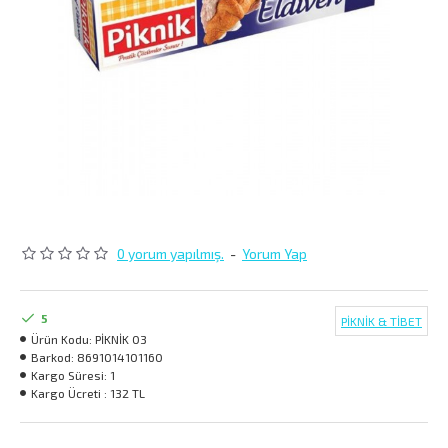
0 yorum yapılmış.
-
Yorum Yap
5
PİKNİK & TİBET
Ürün Kodu:
PİKNİK 03
Barkod:
8691014101160
Kargo Süresi:
1
Kargo Ücreti :
132 TL