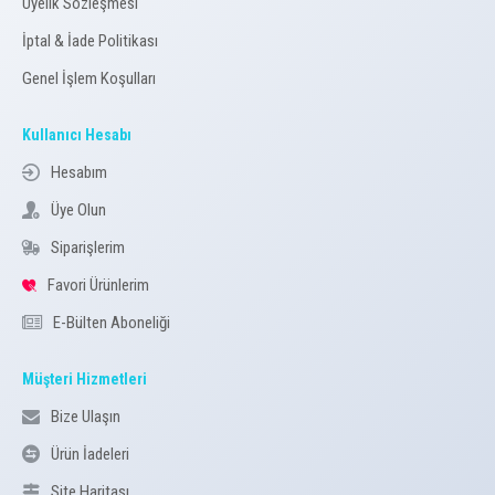
Üyelik Sözleşmesi
İptal & İade Politikası
Genel İşlem Koşulları
Kullanıcı Hesabı
Hesabım
Üye Olun
Siparişlerim
Favori Ürünlerim
E-Bülten Aboneliği
Müşteri Hizmetleri
Bize Ulaşın
Ürün İadeleri
Site Haritası