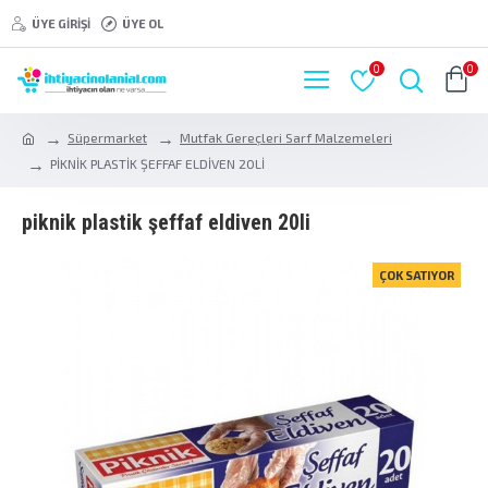
ÜYE GIRIŞI
ÜYE OL
0
0
Süpermarket
Mutfak Gereçleri Sarf Malzemeleri
PİKNİK PLASTİK ŞEFFAF ELDİVEN 20Lİ
pi̇kni̇k plasti̇k şeffaf eldi̇ven 20li̇
ÇOK SATIYOR