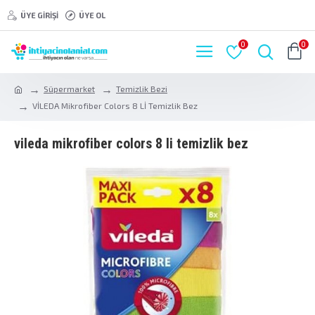
ÜYE GIRIŞI
ÜYE OL
0
0
Süpermarket
Temizlik Bezi
VİLEDA Mikrofiber Colors 8 Lİ Temizlik Bez
vi̇leda mikrofiber colors 8 li̇ temizlik bez