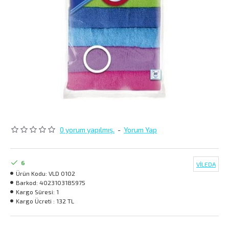
0 yorum yapılmış.
-
Yorum Yap
6
VİLEDA
Ürün Kodu:
VLD 0102
Barkod:
4023103185975
Kargo Süresi:
1
Kargo Ücreti :
132 TL