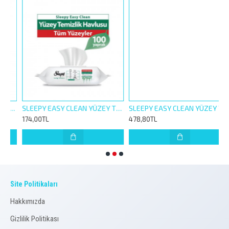
İK HAVLUSU 100LÜ ARAP SABUNU KATKILI
SLEEPY EASY CLEAN YÜZEY TEMİZLİK HAVLUSU 100LÜ BEYAZ SABUN KOKULU
SLEEPY EASY CLEAN YÜZEY TEMİZLİK HAVLUSU 100LÜ BEYAZ SABUN KOKULU+ARAPSABUNU +Ç.SUYU KATKILI 3 LÜ SET
174,00TL
478,80TL
1
Site Politikaları
Hakkımızda
Gizlilik Politikası