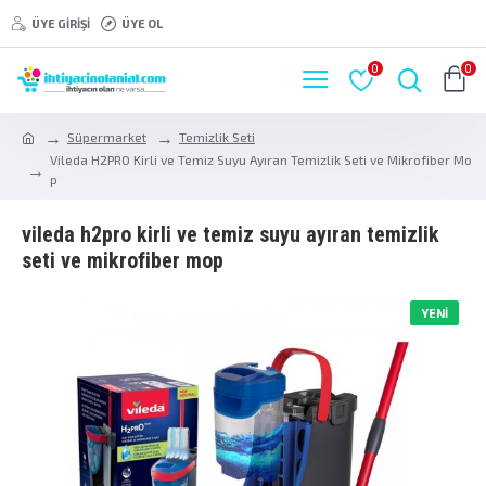
ÜYE GIRIŞI
ÜYE OL
0
0
Süpermarket
Temizlik Seti
Vileda H2PRO Kirli ve Temiz Suyu Ayıran Temizlik Seti ve Mikrofiber Mo
p
vileda h2pro kirli ve temiz suyu ayıran temizlik
seti ve mikrofiber mop
YENI