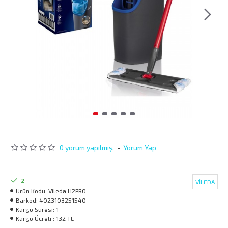
0 yorum yapılmış.
-
Yorum Yap
2
VİLEDA
Ürün Kodu:
Vileda H2PRO
Barkod:
4023103251540
Kargo Süresi:
1
Kargo Ücreti :
132 TL