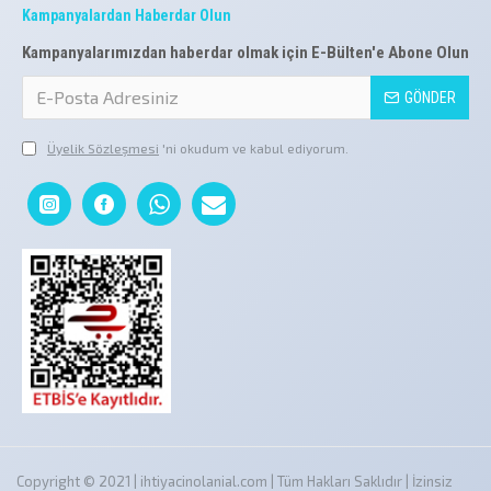
Kampanyalardan Haberdar Olun
Kampanyalarımızdan haberdar olmak için E-Bülten'e Abone Olun
GÖNDER
Üyelik Sözleşmesi
'ni okudum ve kabul ediyorum.
Copyright © 2021 | ihtiyacinolanial.com | Tüm Hakları Saklıdır | İzinsiz