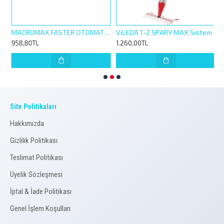
ŞIK MAKİNESİ TUZU 1,5 KG
MACROMAX FASTER OTOMATİK TEMİZLİK SETİ + 200TL DEĞERİNDE HEDİYE
VıLEDA 1-2 SPARY MAX Sıstem
958,80TL
1.260,00TL
3
Site Politikaları
Hakkımızda
Gizlilik Politikası
Teslimat Politikası
Üyelik Sözleşmesi
İptal & İade Politikası
Genel İşlem Koşulları