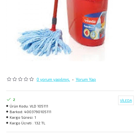
0 yorum yapılmış.
-
Yorum Yap
2
VİLEDA
Ürün Kodu:
VLD 105111
Barkod:
4003790105111
Kargo Süresi:
1
Kargo Ücreti :
132 TL