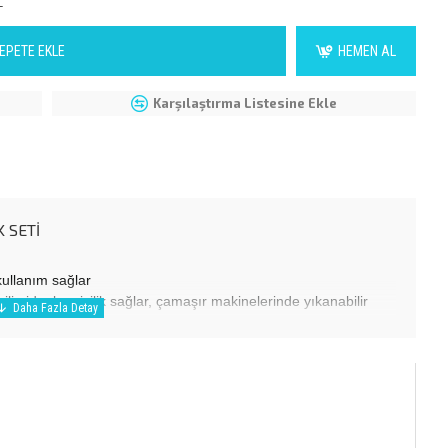
L
EPETE EKLE
HEMEN AL
Karşılaştırma Listesine Ekle
 SETİ
kullanım sağlar
ir, ideal emicilik sağlar, çamaşır makinelerinde yıkanabilir
pas başlığı 60° derece sıcaklığa kadar makinede yıkanabilir