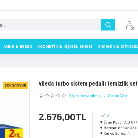
ANNE & BEBEK
KOZMETIK & KIŞISEL BAKIM
ORGANİK & BİTKİSE
vi̇leda turbo si̇stem pedalli temi̇zli̇k seti
ÇOK SATIYOR
0 yorum yapılmış.
-
Yorum Yap
2.676,00TL
2
Ürün Kodu:
VLD 077
Barkod:
86908037
Kargo Süresi:
1