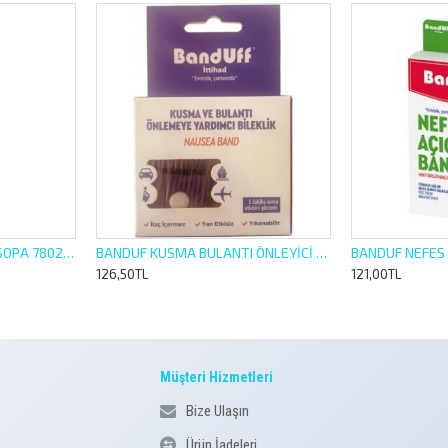
BANAT BELLA FIRÇA SAP SOPA 780223
BANDUF KUSMA BULANTI ÖNLEYİCİ BİLEKLİK 1 ÇİFT
BANDUF NEFES 
126,50TL
121,00TL
Müşteri Hizmetleri
Bize Ulaşın
Ürün İadeleri