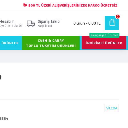
900 TL ÜZERI ALIŞVERIŞLERINIZDE KARGO ÜCRETSIZ
0
Hesabım
Sipariş Takibi
0 ürün - 0,00TL
Üye Girişi / Üye Ol
Kargo Takibi
Kampanyalı Ürünler
CASH & CARRY
L ÜRÜNLER
İNDIRIMLI ÜRÜNLER
TOPLU TÜKETIM ÜRÜNLERI
̇
VİLEDA
13584