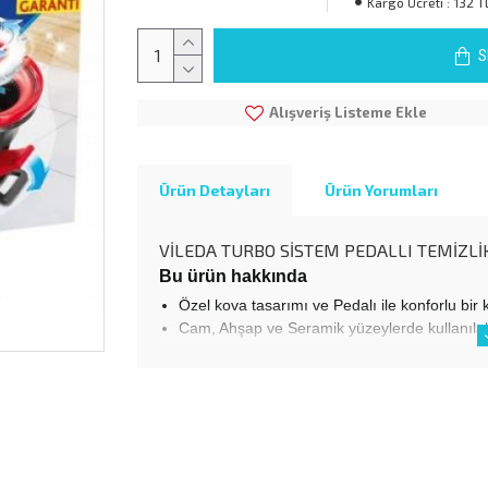
Kargo Ücreti :
132 T
S
Alışveriş Listeme Ekle
Ürün Detayları
Ürün Yorumları
VİLEDA TURBO SİSTEM PEDALLI TEMİZLİK
Bu ürün hakkında
Özel kova tasarımı ve Pedalı ile konforlu bir 
Cam, Ahşap ve Seramik yüzeylerde kullanılabil
Sıkma haznesine kolay yerleştirme
Su sıçratmama özelliği. Vileda Turbo'nun pas
Üstün kalite pedal