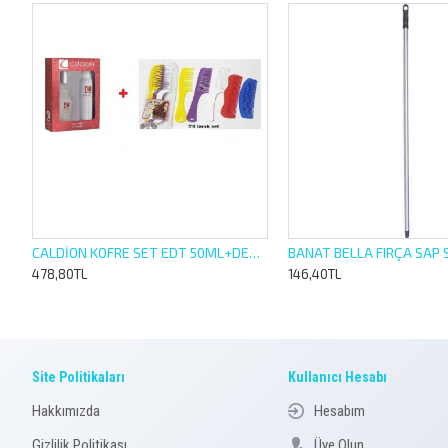
CALDİON KOFRE SET EDT 50ML+DEO 150ML + 5 Lİ TARAK SET
478,80TL
146,40TL
Site Politikaları
Kullanıcı Hesabı
Hakkımızda
Hesabım
Gizlilik Politikası
Üye Olun