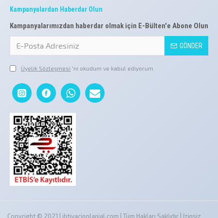
Kampanyalardan Haberdar Olun
Kampanyalarımızdan haberdar olmak için E-Bülten'e Abone Olun
GÖNDER
Üyelik Sözleşmesi
'ni okudum ve kabul ediyorum.
Copyright © 2021 | ihtiyacinolanial.com | Tüm Hakları Saklıdır | İzinsiz