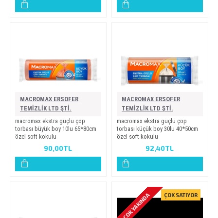
MACROMAX ERSOFER
MACROMAX ERSOFER
TEMİZLİK LTD ŞTİ.
TEMİZLİK LTD ŞTİ.
macromax ekstra güçlü çöp
macromax ekstra güçlü çöp
torbasi büyük boy 10lu 65*80cm
torbasi küçük boy 30lu 40*50cm
özel soft kokulu
özel soft kokulu
90,00TL
92,40TL
ÇOK YAKINDA
ÇOK SATIYOR