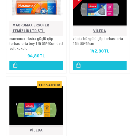
MACROMAX ERSOFER
TEMİZLİK LTD ŞTİ.
VİLEDA
macromax ekstra güçlü çöp
vi̇leda büzgülü çöp torbasi orta
torbasi orta boy 15li̇ 55*60cm özel
15 li̇ 55*55cm
soft kokulu
142,80TL
94,80TL
ÇOK SATIYOR
VİLEDA