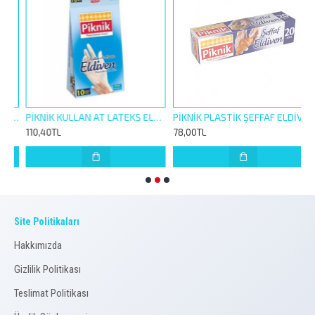
S LADY YANMAZ FIRIN TORBASI 8 Lİ 25-38CM
PİKNİK KULLAN AT LATEKS ELDİVEN 10 LU PUDRALI
PİKNİK PLASTİK ŞEFFAF ELDİVEN 20Lİ
V
110,40TL
78,00TL
2
Site Politikaları
Hakkımızda
Gizlilik Politikası
Teslimat Politikası