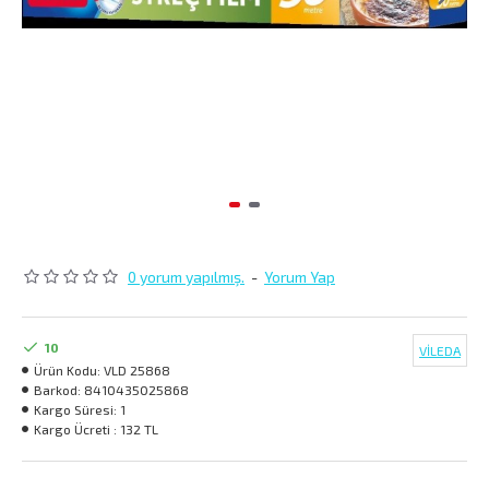
0 yorum yapılmış.
-
Yorum Yap
10
VİLEDA
Ürün Kodu:
VLD 25868
Barkod:
8410435025868
Kargo Süresi:
1
Kargo Ücreti :
132 TL