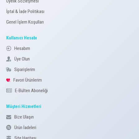
Üyelik Sözleşmesi
İptal & İade Politikası
Genel İşlem Koşulları
Kullanıcı Hesabı
Hesabım
Üye Olun
Siparişlerim
Favori Ürünlerim
E-Bülten Aboneliği
Müşteri Hizmetleri
Bize Ulaşın
Ürün İadeleri
Site Haritası