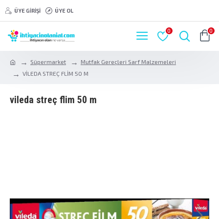
ÜYE GIRIŞI
ÜYE OL
0
0
Süpermarket
Mutfak Gereçleri Sarf Malzemeleri
VİLEDA STREÇ FLİM 50 M
vi̇leda streç fli̇m 50 m